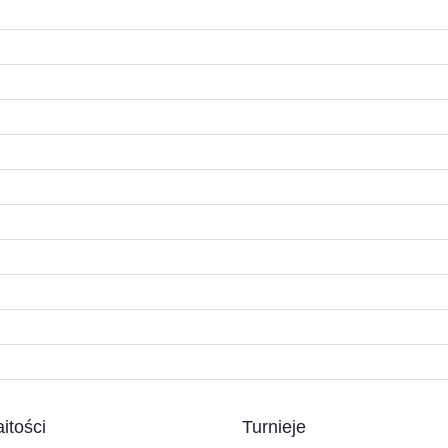
itości
Turnieje