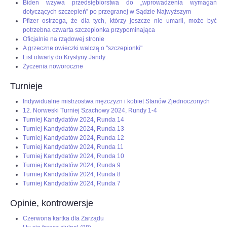
Biden wzywa przedsiębiorstwa do „wprowadzenia wymagań
dotyczących szczepień” po przegranej w Sądzie Najwyższym
Pfizer ostrzega, że dla tych, którzy jeszcze nie umarli, może być
potrzebna czwarta szczepionka przypominająca
Oficjalnie na rządowej stronie
A grzeczne owieczki walczą o "szczepionki"
List otwarty do Krystyny Jandy
Życzenia noworoczne
Turnieje
Indywidualne mistrzostwa mężczyzn i kobiet Stanów Zjednoczonych
12. Norweski Turniej Szachowy 2024, Rundy 1-4
Turniej Kandydatów 2024, Runda 14
Turniej Kandydatów 2024, Runda 13
Turniej Kandydatów 2024, Runda 12
Turniej Kandydatów 2024, Runda 11
Turniej Kandydatów 2024, Runda 10
Turniej Kandydatów 2024, Runda 9
Turniej Kandydatów 2024, Runda 8
Turniej Kandydatów 2024, Runda 7
Opinie, kontrowersje
Czerwona kartka dla Zarządu