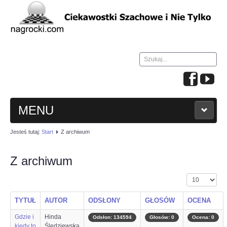
Szukaj...
MENU
Jesteś tutaj:
Start
Z archiwum
HOME
Z archiwum
WIADOMOŚCI
Pokaż #
NAUKA GRY W SZACHY
TYTUŁ
AUTOR
ODSŁONY
GŁOSÓW
OCENA
TURNIEJE
Gdzie i
Hinda
Odsłon: 134594
Głosów: 0
Ocena: 0
kiedy to
Śledziewska