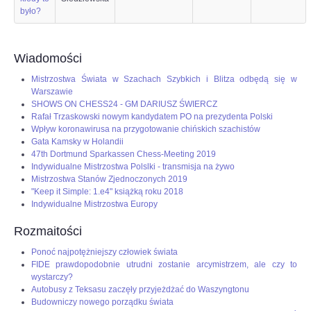
było?
OPINIE, KONTROWERSJE
Wiadomości
POLITYKA
Mistrzostwa Świata w Szachach Szybkich i Blitza odbędą się w
Warszawie
FILMIKI
SHOWS ON CHESS24 - GM DARIUSZ ŚWIERCZ
Rafał Trzaskowski nowym kandydatem PO na prezydenta Polski
Wpływ koronawirusa na przygotowanie chińskich szachistów
Z ARCHIWUM
Gata Kamsky w Holandii
47th Dortmund Sparkassen Chess-Meeting 2019
Indywidualne Mistrzostwa Polslki - transmisja na żywo
SZACHIŚCI
Mistrzostwa Stanów Zjednoczonych 2019
"Keep it Simple: 1.e4" książką roku 2018
Indywidualne Mistrzostwa Europy
ZDJĘCIA
Rozmaitości
Z KALENDARZA
Ponoć najpotężniejszy człowiek świata
FIDE prawdopodobnie utrudni zostanie arcymistrzem, ale czy to
wystarczy?
Autobusy z Teksasu zaczęły przyjeżdżać do Waszyngtonu
Budowniczy nowego porządku świata