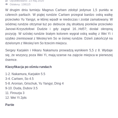
Opublikowano: 23 maj 2020
Odsłony: 138115
OPINIE, KONTROWERSJE
W drugim dniu turnieju Magnus Carlsen zdobył jedynue 1,5 punktu w
czterech partiach. W piątej rundzie Carlsen przegrał bardzo ostrą walkę
przeciwko Yu Yangyi, w której wpadł w niedoczas i został zamatowany. W
POLITYKA
siódmej rundzie otrzymał tuż po debiucie złą strukturę pionków przeciwko
Janowi-Krzysztofowi Dudzie i gdy zagrał 16...Hd5?, dostał okropną
pozycję. W szóstej rundzie białym kolorem wygrał ostrą walkę z Wei Yi i
FILMIKI
szybko zremisował z Wesley’em So w ósmej rundzie. Dzień zakończył na
dzielonym z Wesley’em So trzecim miejscu.
Z ARCHIWUM
Sergey Karjakin i Hikaru Nakamura prowadzą wynikiem 5,5 z 8. Wydaje
się, że wszyscy, poza Wei Yi, mają szanse na zajęcie miejsca w pierwszej
ósemce.
SZACHIŚCI
Klasyfikacja po ośmiu rundach
1-2. Nakamura, Karjakin 5.5
ZDJĘCIA
3-4. Carlsen, So 4.5
5-8. Aronian, Grischuk, Yu Yangyi, Ding 4
9-10. Duda, Dubov 3.5
Z KALENDARZA
11. Firouzja 3
12. Wei Yi 2pts
Partie