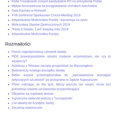
Rafał Trzaskowski nowym kandydatem PO na prezydenta Polski
Wpływ koronawirusa na przygotowanie chińskich szachistów
Gata Kamsky w Holandii
47th Dortmund Sparkassen Chess-Meeting 2019
Indywidualne Mistrzostwa Polslki - transmisja na żywo
Mistrzostwa Stanów Zjednoczonych 2019
"Keep it Simple: 1.e4" książką roku 2018
Indywidualne Mistrzostwa Europy
Rozmaitości
Ponoć najpotężniejszy człowiek świata
FIDE prawdopodobnie utrudni zostanie arcymistrzem, ale czy to
wystarczy?
Autobusy z Teksasu zaczęły przyjeżdżać do Waszyngtonu
Budowniczy nowego porządku świata
Biden wzywa przedsiębiorstwa do „wprowadzenia wymagań
dotyczących szczepień” po przegranej w Sądzie Najwyższym
Pfizer ostrzega, że dla tych, którzy jeszcze nie umarli, może być
potrzebna czwarta szczepionka przypominająca
Oficjalnie na rządowej stronie
A grzeczne owieczki walczą o "szczepionki"
List otwarty do Krystyny Jandy
Życzenia noworoczne