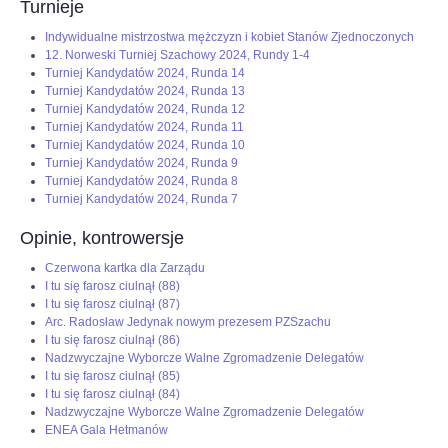
Turnieje
Indywidualne mistrzostwa mężczyzn i kobiet Stanów Zjednoczonych
12. Norweski Turniej Szachowy 2024, Rundy 1-4
Turniej Kandydatów 2024, Runda 14
Turniej Kandydatów 2024, Runda 13
Turniej Kandydatów 2024, Runda 12
Turniej Kandydatów 2024, Runda 11
Turniej Kandydatów 2024, Runda 10
Turniej Kandydatów 2024, Runda 9
Turniej Kandydatów 2024, Runda 8
Turniej Kandydatów 2024, Runda 7
Opinie, kontrowersje
Czerwona kartka dla Zarządu
I tu się farosz ciulnął (88)
I tu się farosz ciulnął (87)
Arc. Radosław Jedynak nowym prezesem PZSzachu
I tu się farosz ciulnął (86)
Nadzwyczajne Wyborcze Walne Zgromadzenie Delegatów
I tu się farosz ciulnął (85)
I tu się farosz ciulnął (84)
Nadzwyczajne Wyborcze Walne Zgromadzenie Delegatów
ENEA Gala Hetmanów