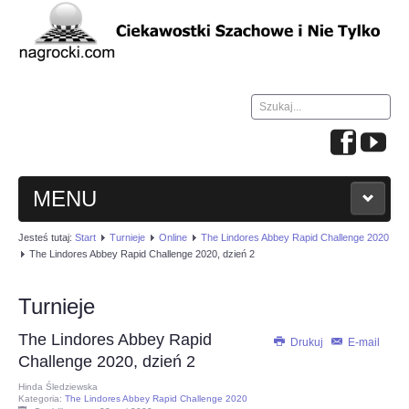
Szukaj...
MENU
Jesteś tutaj:
Start
Turnieje
Online
The Lindores Abbey Rapid Challenge 2020
HOME
The Lindores Abbey Rapid Challenge 2020, dzień 2
WIADOMOŚCI
Turnieje
The Lindores Abbey Rapid
NAUKA GRY W SZACHY
Drukuj
E-mail
Challenge 2020, dzień 2
Hinda Śledziewska
TURNIEJE
Kategoria:
The Lindores Abbey Rapid Challenge 2020