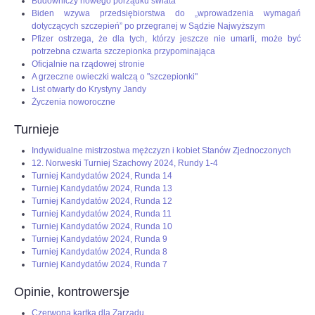
Budowniczy nowego porządku świata
Biden wzywa przedsiębiorstwa do „wprowadzenia wymagań
dotyczących szczepień” po przegranej w Sądzie Najwyższym
Pfizer ostrzega, że dla tych, którzy jeszcze nie umarli, może być
potrzebna czwarta szczepionka przypominająca
Oficjalnie na rządowej stronie
A grzeczne owieczki walczą o "szczepionki"
List otwarty do Krystyny Jandy
Życzenia noworoczne
Turnieje
Indywidualne mistrzostwa mężczyzn i kobiet Stanów Zjednoczonych
12. Norweski Turniej Szachowy 2024, Rundy 1-4
Turniej Kandydatów 2024, Runda 14
Turniej Kandydatów 2024, Runda 13
Turniej Kandydatów 2024, Runda 12
Turniej Kandydatów 2024, Runda 11
Turniej Kandydatów 2024, Runda 10
Turniej Kandydatów 2024, Runda 9
Turniej Kandydatów 2024, Runda 8
Turniej Kandydatów 2024, Runda 7
Opinie, kontrowersje
Czerwona kartka dla Zarządu