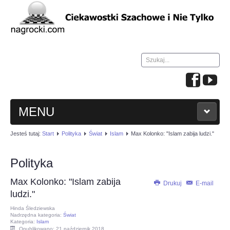
Szukaj...
MENU
Jesteś tutaj:
Start
Polityka
Świat
Islam
Max Kolonko: "Islam zabija ludzi."
HOME
Polityka
WIADOMOŚCI
Max Kolonko: "Islam zabija
Drukuj
E-mail
NAUKA GRY W SZACHY
ludzi."
Hinda Śledziewska
Nadrzędna kategoria:
Świat
TURNIEJE
Kategoria:
Islam
Opublikowano: 21 październik 2018