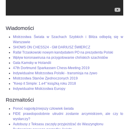
Wiadomości
Mistrzostwa Świata w Szachach Szybkich i Blitza odbędą się w
Warszawie
SHOWS ON CHESS24 - GM DARIUSZ ŚWIERCZ
Rafał Trzaskowski nowym kandydatem PO na prezydenta Polski
Wpływ koronawirusa na przygotowanie chińskich szachistów
Gata Kamsky w Holandii
47th Dortmund Sparkassen Chess-Meeting 2019
Indywidualne Mistrzostwa Polslki - transmisja na żywo
Mistrzostwa Stanów Zjednoczonych 2019
"Keep it Simple: 1.e4" książką roku 2018
Indywidualne Mistrzostwa Europy
Rozmaitości
Ponoć najpotężniejszy człowiek świata
FIDE prawdopodobnie utrudni zostanie arcymistrzem, ale czy to
wystarczy?
Autobusy z Teksasu zaczęły przyjeżdżać do Waszyngtonu