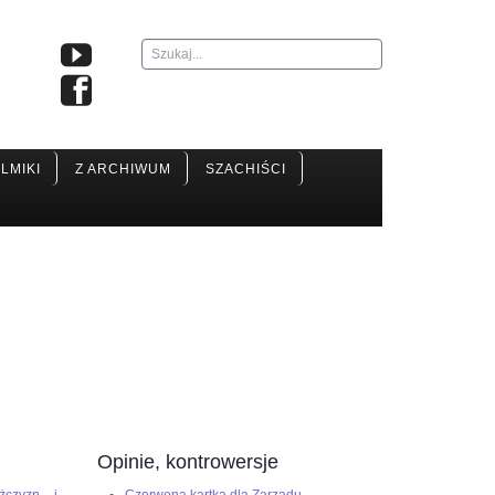
Szukaj...
ILMIKI
Z ARCHIWUM
SZACHIŚCI
Opinie, kontrowersje
żczyzn i
Czerwona kartka dla Zarządu