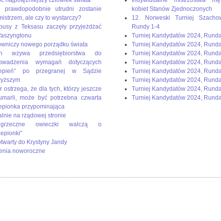
 prawdopodobnie utrudni zostanie
kobiet Stanów Zjednoczonych
mistrzem, ale czy to wystarczy?
12. Norweski Turniej Szacho
busy z Teksasu zaczęły przyjeżdżać
Rundy 1-4
aszyngtonu
Turniej Kandydatów 2024, Rund
wniczy nowego porządku świata
Turniej Kandydatów 2024, Rund
en wzywa przedsiębiorstwa do
Turniej Kandydatów 2024, Rund
rowadzenia wymagań dotyczących
Turniej Kandydatów 2024, Runda
zepień” po przegranej w Sądzie
Turniej Kandydatów 2024, Rund
wyższym
Turniej Kandydatów 2024, Runda
r ostrzega, że dla tych, którzy jeszcze
Turniej Kandydatów 2024, Runda
umarli, może być potrzebna czwarta
Turniej Kandydatów 2024, Runda
epionka przypominająca
alnie na rządowej stronie
rzeczne owieczki walczą o
zepionki"
 otwarty do Krystyny Jandy
enia noworoczne