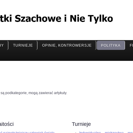
HY
TURNIEJE
OPINIE, KONTROWERSJE
POLITYKA
F
ne są podkategorie, mogą zawierać artykuły.
itości
Turnieje
ć najpotężniejszy człowiek świata
Indywidualne mistrzostwa mę