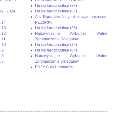
I tu się farosz ciulnął (88)
wy 2024,
I tu się farosz ciulnął (87)
Arc. Radosław Jedynak nowym prezesem
a 14
PZSzachu
a 13
I tu się farosz ciulnął (86)
a 12
Nadzwyczajne Wyborcze Walne
 11
Zgromadzenie Delegatów
a 10
I tu się farosz ciulnął (85)
 9
I tu się farosz ciulnął (84)
 8
Nadzwyczajne Wyborcze Walne
 7
Zgromadzenie Delegatów
ENEA Gala Hetmanów