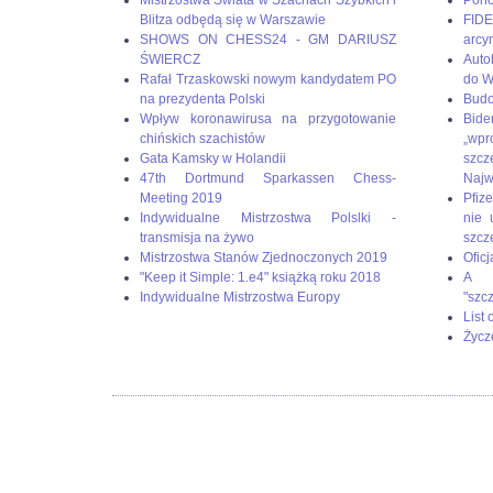
Blitza odbędą się w Warszawie
FIDE
SHOWS ON CHESS24 - GM DARIUSZ
arcy
ŚWIERCZ
Auto
Rafał Trzaskowski nowym kandydatem PO
do W
na prezydenta Polski
Budo
Wpływ koronawirusa na przygotowanie
Bid
chińskich szachistów
„wp
Gata Kamsky w Holandii
szc
47th Dortmund Sparkassen Chess-
Naj
Meeting 2019
Pfize
Indywidualne Mistrzostwa Polslki -
nie 
transmisja na żywo
szcz
Mistrzostwa Stanów Zjednoczonych 2019
Oficj
"Keep it Simple: 1.e4" książką roku 2018
A g
Indywidualne Mistrzostwa Europy
"szc
List
Życz