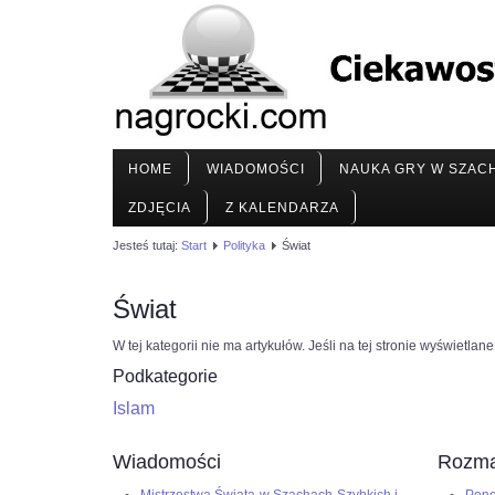
HOME
WIADOMOŚCI
NAUKA GRY W SZAC
ZDJĘCIA
Z KALENDARZA
Jesteś tutaj:
Start
Polityka
Świat
Świat
W tej kategorii nie ma artykułów. Jeśli na tej stronie wyświetla
Podkategorie
Islam
Wiadomości
Rozma
Mistrzostwa Świata w Szachach Szybkich i
Pono