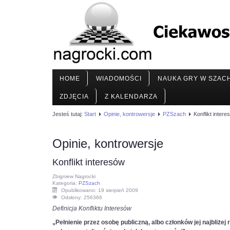
HOME
WIADOMOŚCI
NAUKA GRY W SZAC
ZDJĘCIA
Z KALENDARZA
Jesteś tutaj:
Start
Opinie, kontrowersje
PZSzach
Konflikt intere
Opinie, kontrowersje
Konflikt interesów
Zbigniew Nagrocki
Kategoria:
PZSzach
Opublikowano: 19 sierpień 2009
Odsłony: 256366
Definicja Konfliktu Interesów
„Pełnienie przez osobę publiczną, albo członków jej najbli