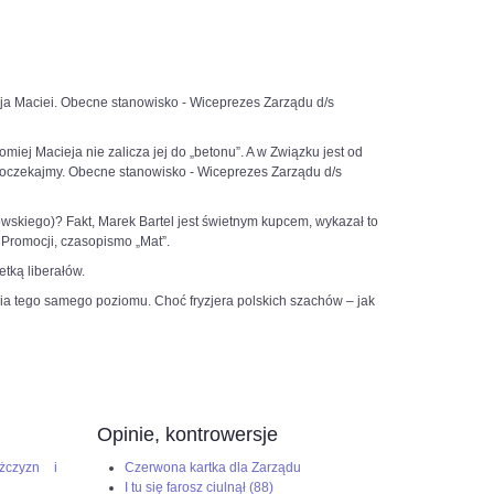
ieja Maciei. Obecne stanowisko - Wiceprezes Zarządu d/s
iej Macieja nie zalicza jej do „betonu”. A w Związku jest od
 poczekajmy. Obecne stanowisko - Wiceprezes Zarządu d/s
owskiego)? Fakt, Marek Bartel jest świetnym kupcem, wykazał to
 Promocji, czasopismo „Mat”.
tką liberałów.
cia tego samego poziomu. Choć fryzjera polskich szachów – jak
Opinie, kontrowersje
żczyzn i
Czerwona kartka dla Zarządu
I tu się farosz ciulnął (88)