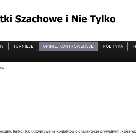
HY
TURNIEJE
OPINIE, KONTROWERSJE
POLITYKA
F
sów
żej rodziny, funkcji lub utrzymywanie kontaktów o charakterze prywatnym, któ