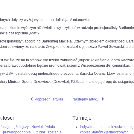
órych dotyczy wyżej wymieniona definicja. A mianowicie:
y na poziomie wyższym niż świetlicowy, czyłi coś w rodzaju profesjonalisty Bartłom
mocję czasopisma „Mat”?
esjonalisty”, according Bartłomiej Macieja. Dziwnym zbiegiem okoliczności Bartłom
tem zdziwiony, że na etacie Związku nie znalazł się jeszcze Paweł Suwarski, ale
tak źle, że na to stanowisko trzeba zatrudniać „kupca” (określenie Piotra Kaczor
. A teraz prawdopodobnie będzie promował, razem z Wiceprezesem d/s Komunikacji i
w USA i działalnością nielegalnego prezydenta Baracka Obamy, który jest marione
 afery Minister Sportu Drzewiecki (Drzewko), PZSzach ma długą drogę do osiągnię
Poprzedni artykuł
Następny artykuł
itości
Turnieje
ć najpotężniejszy człowiek świata
Indywidualne mistrzostwa mę
 prawdopodobnie utrudni zostanie
kobiet Stanów Zjednoczonych