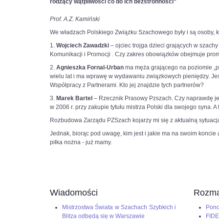
rodzący wątpliwości co do ich bezstronności”
Prof. A.Z. Kamiński
We władzach Polskiego Związku Szachowego były i są osoby, kt
1.
Wojciech Zawadzki
– ojciec trojga dzieci grających w szach
Komunikacji i Promocji . Czy zakres obowiązków obejmuje pro
2.
Agnieszka Fornal-Urban
ma męża grającego na poziomie „prof
wielu lat i ma wprawę w wydawaniu związkowych pieniędzy. Jes
Współpracy z Partnerami. Kto jej znajdzie tych partnerów?
3.
Marek Bartel
– Rzecznik Prasowy Pzszach. Czy naprawdę jest 
w 2006 r. przy zakupie tytułu mistrza Polski dla swojego syna
Rozbudowa Zarządu PZSzach kojarzy mi się z aktualną sytuacją 
Jednak, biorąc pod uwagę, kim jest i jakie ma na swoim koncie
piłka nożna - już mamy.
Wiadomości
Rozma
Mistrzostwa Świata w Szachach Szybkich i
Pono
Blitza odbędą się w Warszawie
FIDE