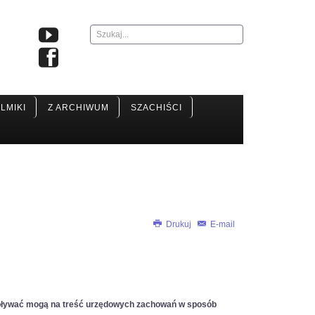
Szukaj...
ILMIKI
Z ARCHIWUM
SZACHIŚCI
Drukuj
E-mail
re wpływać mogą na treść urzędowych zachowań w sposób