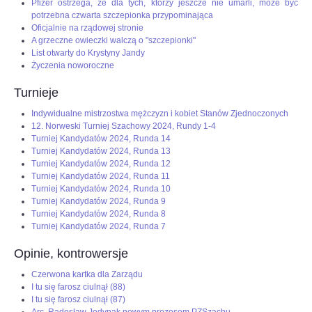
Pfizer ostrzega, że dla tych, którzy jeszcze nie umarli, może być
potrzebna czwarta szczepionka przypominająca
Oficjalnie na rządowej stronie
A grzeczne owieczki walczą o "szczepionki"
List otwarty do Krystyny Jandy
Życzenia noworoczne
Turnieje
Indywidualne mistrzostwa mężczyzn i kobiet Stanów Zjednoczonych
12. Norweski Turniej Szachowy 2024, Rundy 1-4
Turniej Kandydatów 2024, Runda 14
Turniej Kandydatów 2024, Runda 13
Turniej Kandydatów 2024, Runda 12
Turniej Kandydatów 2024, Runda 11
Turniej Kandydatów 2024, Runda 10
Turniej Kandydatów 2024, Runda 9
Turniej Kandydatów 2024, Runda 8
Turniej Kandydatów 2024, Runda 7
Opinie, kontrowersje
Czerwona kartka dla Zarządu
I tu się farosz ciulnął (88)
I tu się farosz ciulnął (87)