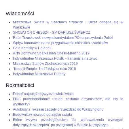
Wiadomości
Mistrzostwa Świata w Szachach Szybkich i Blitza odbędą się w
Warszawie
SHOWS ON CHESS24 - GM DARIUSZ ŚWIERCZ
Rafał Trzaskowski nowym kandydatem PO na prezydenta Polski
Wpływ koronawirusa na przygotowanie chińskich szachistów
Gata Kamsky w Holandii
47th Dortmund Sparkassen Chess-Meeting 2019
Indywidualne Mistrzostwa Polslki - transmisja na żywo
Mistrzostwa Stanów Zjednoczonych 2019
"Keep it Simple: 1.e4" książką roku 2018
Indywidualne Mistrzostwa Europy
Rozmaitości
Ponoć najpotężniejszy człowiek świata
FIDE prawdopodobnie utrudni zostanie arcymistrzem, ale czy to
wystarczy?
Autobusy z Teksasu zaczęły przyjeżdżać do Waszyngtonu
Budowniczy nowego porządku świata
Biden wzywa przedsiębiorstwa do „wprowadzenia wymagań
dotyczących szczepień” po przegranej w Sądzie Najwyższym