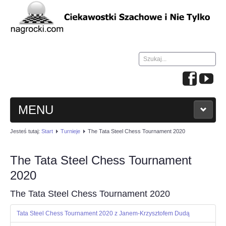
Szukaj...
MENU
Jesteś tutaj:
Start
Turnieje
The Tata Steel Chess Tournament 2020
HOME
The Tata Steel Chess Tournament
WIADOMOŚCI
2020
NAUKA GRY W SZACHY
The Tata Steel Chess Tournament 2020
Tata Steel Chess Tournament 2020 z Janem-Krzysztofem Dudą
TURNIEJE