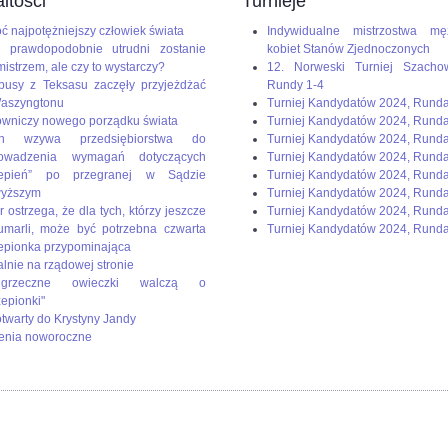
itości
Turnieje
ć najpotężniejszy człowiek świata
Indywidualne mistrzostwa mę
 prawdopodobnie utrudni zostanie
kobiet Stanów Zjednoczonych
mistrzem, ale czy to wystarczy?
12. Norweski Turniej Szacho
busy z Teksasu zaczęły przyjeżdżać
Rundy 1-4
aszyngtonu
Turniej Kandydatów 2024, Rund
wniczy nowego porządku świata
Turniej Kandydatów 2024, Rund
en wzywa przedsiębiorstwa do
Turniej Kandydatów 2024, Rund
rowadzenia wymagań dotyczących
Turniej Kandydatów 2024, Runda
zepień” po przegranej w Sądzie
Turniej Kandydatów 2024, Rund
wyższym
Turniej Kandydatów 2024, Runda
r ostrzega, że dla tych, którzy jeszcze
Turniej Kandydatów 2024, Runda
umarli, może być potrzebna czwarta
Turniej Kandydatów 2024, Runda
epionka przypominająca
alnie na rządowej stronie
rzeczne owieczki walczą o
zepionki"
 otwarty do Krystyny Jandy
enia noworoczne