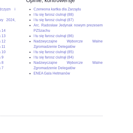
Opinie, kontrowersje
żczyzn i
Czerwona kartka dla Zarządu
I tu się farosz ciulnął (88)
wy 2024,
I tu się farosz ciulnął (87)
Arc. Radosław Jedynak nowym prezesem
a 14
PZSzachu
a 13
I tu się farosz ciulnął (86)
a 12
Nadzwyczajne Wyborcze Walne
 11
Zgromadzenie Delegatów
a 10
I tu się farosz ciulnął (85)
 9
I tu się farosz ciulnął (84)
 8
Nadzwyczajne Wyborcze Walne
 7
Zgromadzenie Delegatów
ENEA Gala Hetmanów