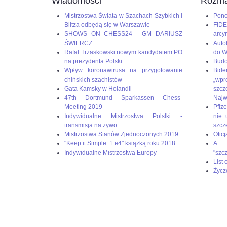
Wiadomości
Rozma
Mistrzostwa Świata w Szachach Szybkich i
Pono
Blitza odbędą się w Warszawie
FIDE
SHOWS ON CHESS24 - GM DARIUSZ
arcy
ŚWIERCZ
Auto
Rafał Trzaskowski nowym kandydatem PO
do W
na prezydenta Polski
Budo
Wpływ koronawirusa na przygotowanie
Bid
chińskich szachistów
„wp
Gata Kamsky w Holandii
szc
47th Dortmund Sparkassen Chess-
Naj
Meeting 2019
Pfize
Indywidualne Mistrzostwa Polslki -
nie 
transmisja na żywo
szcz
Mistrzostwa Stanów Zjednoczonych 2019
Oficj
"Keep it Simple: 1.e4" książką roku 2018
A g
Indywidualne Mistrzostwa Europy
"szc
List
Życz