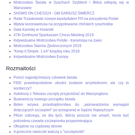
Mistrzostwa Świata w Szachach Szybkich i Blitza odbędą się w
Warszawie
SHOWS ON CHESS24 - GM DARIUSZ ŚWIERCZ
Rafał Trzaskowski nowym kandydatem PO na prezydenta Polski
Wpływ koronawirusa na przygotowanie chińskich szachistów
Gata Kamsky w Holandii
47th Dortmund Sparkassen Chess-Meeting 2019
Indywidualne Mistrzostwa Polslki - transmisja na żywo
Mistrzostwa Stanów Zjednoczonych 2019
"Keep it Simple: 1.e4" książką roku 2018
Indywidualne Mistrzostwa Europy
Rozmaitości
Ponoć najpotężniejszy człowiek świata
FIDE prawdopodobnie utrudni zostanie arcymistrzem, ale czy to
wystarczy?
Autobusy z Teksasu zaczęły przyjeżdżać do Waszyngtonu
Budowniczy nowego porządku świata
Biden wzywa przedsiębiorstwa do „wprowadzenia wymagań
dotyczących szczepień” po przegranej w Sądzie Najwyższym
Pfizer ostrzega, że dla tych, którzy jeszcze nie umarli, może być
potrzebna czwarta szczepionka przypominająca
Oficjalnie na rządowej stronie
A grzeczne owieczki walczą o "szczepionki"