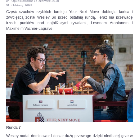
Opublikowano: 16 czerwiec 2018
Odsłony: 6991
OPINIE, KONTROWERSJE
Część szachów szybkich turnieju Your Next Move dobiegła końca i
zwycięzcą został Wesley So przed ostatnią rundą. Teraz ma przewagę
trzech punktów nad najbliższymi rywalami, Levonem Aronianem i
POLITYKA
Maxime’m Vachier-Lagrave.
FILMIKI
Z ARCHIWUM
SZACHIŚCI
ZDJĘCIA
Z KALENDARZA
Runda 7
Wesley nadal dominował i dostał dużą przewagę dzięki niedbałej grze w