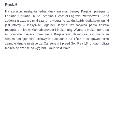
Runda 9
Na szczycie nastąpiła jedna duża zmiana: Sergey Karjakin przegrał z
Fabiano Caruaną, a So, Aronian i Vachier-Lagrave zremisowali. Choć
żaden z graczy nie miał szans na wygranie rapidu, każdy dodatkowy punkt
jest istotny w klasyfikacji ogólnej. Jedyna rezultatywna partia została
rozegrana między Mamedyarovem i Nakamurą. Wygrana Nakamury dała
mu czwarte miejsce, dzielone z Karjakinem. Nakamura jest znany ze
swoich umiejętności blitzowych i aktualnie na liście rankingowej blitza
zajmuje drugie miejsce za Carlsenem i przed So. Przy 18 rundach blitza
ma realne szanse na wygraniu Your Next Move.