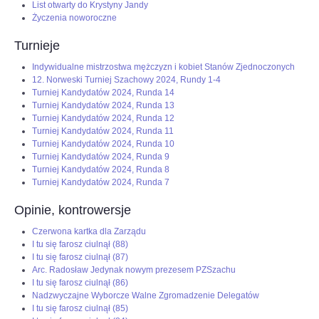
List otwarty do Krystyny Jandy
Życzenia noworoczne
Turnieje
Indywidualne mistrzostwa mężczyzn i kobiet Stanów Zjednoczonych
12. Norweski Turniej Szachowy 2024, Rundy 1-4
Turniej Kandydatów 2024, Runda 14
Turniej Kandydatów 2024, Runda 13
Turniej Kandydatów 2024, Runda 12
Turniej Kandydatów 2024, Runda 11
Turniej Kandydatów 2024, Runda 10
Turniej Kandydatów 2024, Runda 9
Turniej Kandydatów 2024, Runda 8
Turniej Kandydatów 2024, Runda 7
Opinie, kontrowersje
Czerwona kartka dla Zarządu
I tu się farosz ciulnął (88)
I tu się farosz ciulnął (87)
Arc. Radosław Jedynak nowym prezesem PZSzachu
I tu się farosz ciulnął (86)
Nadzwyczajne Wyborcze Walne Zgromadzenie Delegatów
I tu się farosz ciulnął (85)