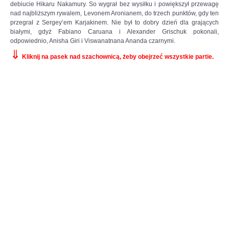
debiucie Hikaru Nakamury. So wygrał bez wysiłku i powiększył przewagę
nad najbliższym rywalem, Levonem Aronianem, do trzech punktów, gdy ten
przegrał z Sergey’em Karjakinem. Nie był to dobry dzień dla grających
białymi, gdyż Fabiano Caruana i Alexander Grischuk pokonali,
odpowiednio, Anisha Giri i Viswanatnana Ananda czarnymi.
⇓
Kliknij na pasek nad szachownicą, żeby obejrzeć wszystkie partie.