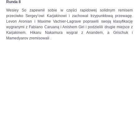
Runda 8
Wesley So zapewnił sobie w części rapidowej solidnym remisem
przeciwko Sergey’owi Karjakinowi i zachował trzypunktową przewagę.
Levon Aronian i Maxime Vachier-Lagrave poprawili swoją klasyfikację
wygranymi z Fabiano Caruaną i Anishem Giri i podzielili drugie miejsce z
Karjakinem. Hikaru Nakamura wygrał z Anandem, a Grischuk i
Mamedyarov zremisowali .