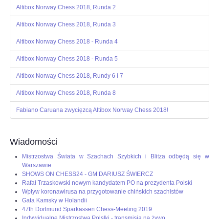
Altibox Norway Chess 2018, Runda 2
OPINIE, KONTROWERSJE
Altibox Norway Chess 2018, Runda 3
POLITYKA
Altibox Norway Chess 2018 - Runda 4
Altibox Norway Chess 2018 - Runda 5
FILMIKI
Altibox Norway Chess 2018, Rundy 6 i 7
Altibox Norway Chess 2018, Runda 8
Z ARCHIWUM
Fabiano Caruana zwycięzcą Altibox Norway Chess 2018!
SZACHIŚCI
Wiadomości
ZDJĘCIA
Mistrzostwa Świata w Szachach Szybkich i Blitza odbędą się w
Warszawie
Z KALENDARZA
SHOWS ON CHESS24 - GM DARIUSZ ŚWIERCZ
Rafał Trzaskowski nowym kandydatem PO na prezydenta Polski
Wpływ koronawirusa na przygotowanie chińskich szachistów
Gata Kamsky w Holandii
47th Dortmund Sparkassen Chess-Meeting 2019
Indywidualne Mistrzostwa Polslki - transmisja na żywo