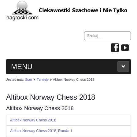
Szukaj...
MENU
Jesteś tutaj:
Start
Turnieje
Altibox Norway Chess 2018
HOME
Altibox Norway Chess 2018
WIADOMOŚCI
Altibox Norway Chess 2018
NAUKA GRY W SZACHY
Altibox Norway Chess 2018
TURNIEJE
Altibox Norway Chess 2018, Runda 1