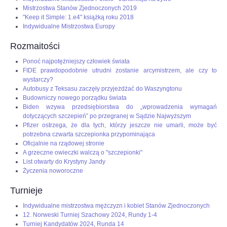
Mistrzostwa Stanów Zjednoczonych 2019
"Keep it Simple: 1.e4" książką roku 2018
Indywidualne Mistrzostwa Europy
Rozmaitości
Ponoć najpotężniejszy człowiek świata
FIDE prawdopodobnie utrudni zostanie arcymistrzem, ale czy to
wystarczy?
Autobusy z Teksasu zaczęły przyjeżdżać do Waszyngtonu
Budowniczy nowego porządku świata
Biden wzywa przedsiębiorstwa do „wprowadzenia wymagań
dotyczących szczepień” po przegranej w Sądzie Najwyższym
Pfizer ostrzega, że dla tych, którzy jeszcze nie umarli, może być
potrzebna czwarta szczepionka przypominająca
Oficjalnie na rządowej stronie
A grzeczne owieczki walczą o "szczepionki"
List otwarty do Krystyny Jandy
Życzenia noworoczne
Turnieje
Indywidualne mistrzostwa mężczyzn i kobiet Stanów Zjednoczonych
12. Norweski Turniej Szachowy 2024, Rundy 1-4
Turniej Kandydatów 2024, Runda 14