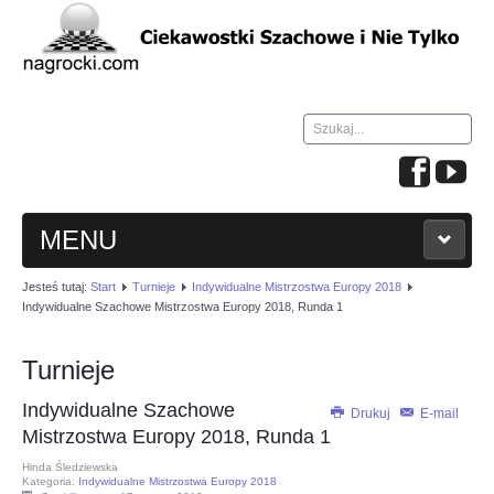
Szukaj...
MENU
Jesteś tutaj:
Start
Turnieje
Indywidualne Mistrzostwa Europy 2018
HOME
Indywidualne Szachowe Mistrzostwa Europy 2018, Runda 1
WIADOMOŚCI
Turnieje
Indywidualne Szachowe
NAUKA GRY W SZACHY
Drukuj
E-mail
Mistrzostwa Europy 2018, Runda 1
Hinda Śledziewska
TURNIEJE
Kategoria:
Indywidualne Mistrzostwa Europy 2018