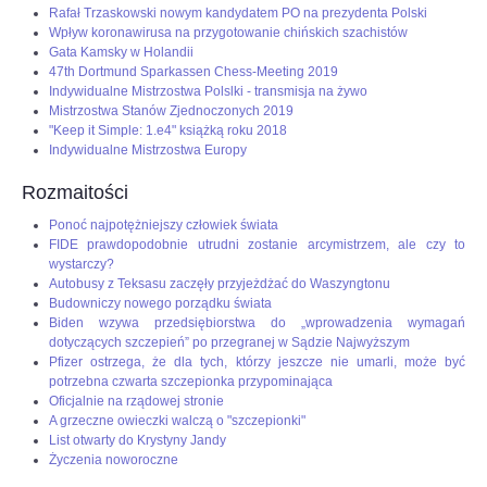
Rafał Trzaskowski nowym kandydatem PO na prezydenta Polski
Wpływ koronawirusa na przygotowanie chińskich szachistów
Gata Kamsky w Holandii
47th Dortmund Sparkassen Chess-Meeting 2019
Indywidualne Mistrzostwa Polslki - transmisja na żywo
Mistrzostwa Stanów Zjednoczonych 2019
"Keep it Simple: 1.e4" książką roku 2018
Indywidualne Mistrzostwa Europy
Rozmaitości
Ponoć najpotężniejszy człowiek świata
FIDE prawdopodobnie utrudni zostanie arcymistrzem, ale czy to
wystarczy?
Autobusy z Teksasu zaczęły przyjeżdżać do Waszyngtonu
Budowniczy nowego porządku świata
Biden wzywa przedsiębiorstwa do „wprowadzenia wymagań
dotyczących szczepień” po przegranej w Sądzie Najwyższym
Pfizer ostrzega, że dla tych, którzy jeszcze nie umarli, może być
potrzebna czwarta szczepionka przypominająca
Oficjalnie na rządowej stronie
A grzeczne owieczki walczą o "szczepionki"
List otwarty do Krystyny Jandy
Życzenia noworoczne