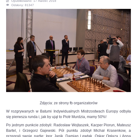
Opublikowano: 17 marzec 2018
Odsłony: 81347
OPINIE, KONTROWERSJE
POLITYKA
FILMIKI
Z ARCHIWUM
SZACHIŚCI
ZDJĘCIA
Zdjęcia: ze strony fb organizatorów
Z KALENDARZA
W rozgrywanych w Batumi Indywidualnych Mistrzostwach Europy odbyła
się pierwsza runda i, jak by ujął to Piotr Murdzia, mamy 50%!
Po jednym punkcie zdobyli: Radosław Wojtaszek, Kacper Piorun, Mateusz
Bartel, i Grzegorz Gajewski. Pół punktu zdobył Michał Krasenkow, a
przegrali swoje partie: Igor Janik, Damian Lewtak, Oskar Ogłaza i Anna