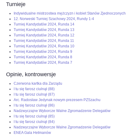
Turnieje
Indywidualne mistrzostwa mężczyzn i kobiet Stanów Zjednoczonych
12. Norweski Turniej Szachowy 2024, Rundy 1-4
Turniej Kandydatów 2024, Runda 14
Turniej Kandydatów 2024, Runda 13
Turniej Kandydatów 2024, Runda 12
Turniej Kandydatów 2024, Runda 11
Turniej Kandydatów 2024, Runda 10
Turniej Kandydatów 2024, Runda 9
Turniej Kandydatów 2024, Runda 8
Turniej Kandydatów 2024, Runda 7
Opinie, kontrowersje
Czerwona kartka dla Zarządu
I tu się farosz ciulnął (88)
I tu się farosz ciulnął (87)
Arc. Radosław Jedynak nowym prezesem PZSzachu
I tu się farosz ciulnął (86)
Nadzwyczajne Wyborcze Walne Zgromadzenie Delegatów
I tu się farosz ciulnął (85)
I tu się farosz ciulnął (84)
Nadzwyczajne Wyborcze Walne Zgromadzenie Delegatów
ENEA Gala Hetmanów