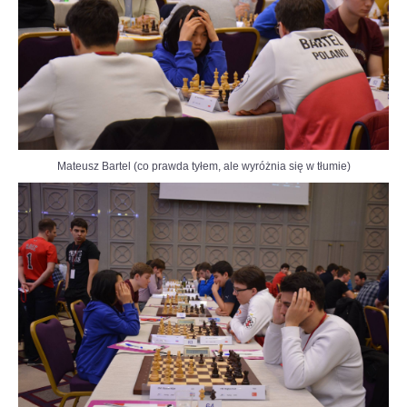
Mateusz Bartel (co prawda tyłem, ale wyróżnia się w tłumie)