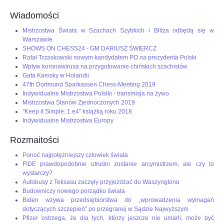
Wiadomości
Mistrzostwa Świata w Szachach Szybkich i Blitza odbędą się w
Warszawie
SHOWS ON CHESS24 - GM DARIUSZ ŚWIERCZ
Rafał Trzaskowski nowym kandydatem PO na prezydenta Polski
Wpływ koronawirusa na przygotowanie chińskich szachistów
Gata Kamsky w Holandii
47th Dortmund Sparkassen Chess-Meeting 2019
Indywidualne Mistrzostwa Polslki - transmisja na żywo
Mistrzostwa Stanów Zjednoczonych 2019
"Keep it Simple: 1.e4" książką roku 2018
Indywidualne Mistrzostwa Europy
Rozmaitości
Ponoć najpotężniejszy człowiek świata
FIDE prawdopodobnie utrudni zostanie arcymistrzem, ale czy to
wystarczy?
Autobusy z Teksasu zaczęły przyjeżdżać do Waszyngtonu
Budowniczy nowego porządku świata
Biden wzywa przedsiębiorstwa do „wprowadzenia wymagań
dotyczących szczepień” po przegranej w Sądzie Najwyższym
Pfizer ostrzega, że dla tych, którzy jeszcze nie umarli, może być