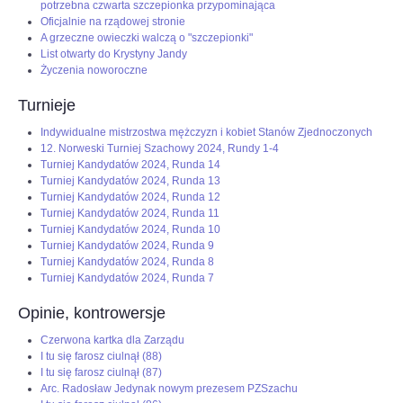
potrzebna czwarta szczepionka przypominająca
Oficjalnie na rządowej stronie
A grzeczne owieczki walczą o "szczepionki"
List otwarty do Krystyny Jandy
Życzenia noworoczne
Turnieje
Indywidualne mistrzostwa mężczyzn i kobiet Stanów Zjednoczonych
12. Norweski Turniej Szachowy 2024, Rundy 1-4
Turniej Kandydatów 2024, Runda 14
Turniej Kandydatów 2024, Runda 13
Turniej Kandydatów 2024, Runda 12
Turniej Kandydatów 2024, Runda 11
Turniej Kandydatów 2024, Runda 10
Turniej Kandydatów 2024, Runda 9
Turniej Kandydatów 2024, Runda 8
Turniej Kandydatów 2024, Runda 7
Opinie, kontrowersje
Czerwona kartka dla Zarządu
I tu się farosz ciulnął (88)
I tu się farosz ciulnął (87)
Arc. Radosław Jedynak nowym prezesem PZSzachu