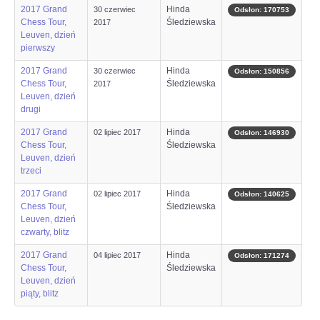
2017 Grand
Hinda
30 czerwiec
Odsłon: 170753
Chess Tour,
OPINIE, KONTROWERSJE
Śledziewska
2017
Leuven, dzień
pierwszy
POLITYKA
2017 Grand
Hinda
30 czerwiec
Odsłon: 150856
Chess Tour,
Śledziewska
2017
Leuven, dzień
FILMIKI
drugi
2017 Grand
Hinda
02 lipiec 2017
Odsłon: 146930
Z ARCHIWUM
Chess Tour,
Śledziewska
Leuven, dzień
trzeci
SZACHIŚCI
2017 Grand
Hinda
02 lipiec 2017
Odsłon: 140625
Chess Tour,
Śledziewska
ZDJĘCIA
Leuven, dzień
czwarty, blitz
Z KALENDARZA
2017 Grand
Hinda
04 lipiec 2017
Odsłon: 171274
Chess Tour,
Śledziewska
Leuven, dzień
piąty, blitz