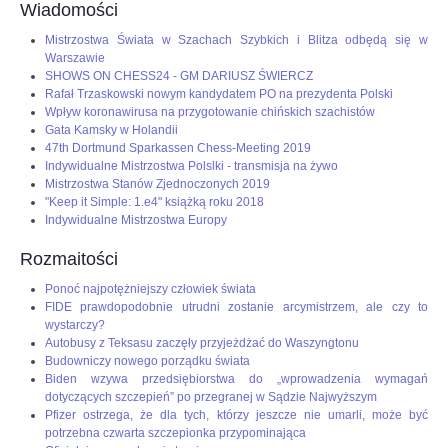
Wiadomości
OPINIE, KONTROWERSJE
Mistrzostwa Świata w Szachach Szybkich i Blitza odbędą się w
Warszawie
SHOWS ON CHESS24 - GM DARIUSZ ŚWIERCZ
POLITYKA
Rafał Trzaskowski nowym kandydatem PO na prezydenta Polski
Wpływ koronawirusa na przygotowanie chińskich szachistów
Gata Kamsky w Holandii
FILMIKI
47th Dortmund Sparkassen Chess-Meeting 2019
Indywidualne Mistrzostwa Polslki - transmisja na żywo
Mistrzostwa Stanów Zjednoczonych 2019
Z ARCHIWUM
"Keep it Simple: 1.e4" książką roku 2018
Indywidualne Mistrzostwa Europy
SZACHIŚCI
Rozmaitości
Ponoć najpotężniejszy człowiek świata
ZDJĘCIA
FIDE prawdopodobnie utrudni zostanie arcymistrzem, ale czy to
wystarczy?
Autobusy z Teksasu zaczęły przyjeżdżać do Waszyngtonu
Z KALENDARZA
Budowniczy nowego porządku świata
Biden wzywa przedsiębiorstwa do „wprowadzenia wymagań
dotyczących szczepień” po przegranej w Sądzie Najwyższym
Pfizer ostrzega, że dla tych, którzy jeszcze nie umarli, może być
potrzebna czwarta szczepionka przypominająca