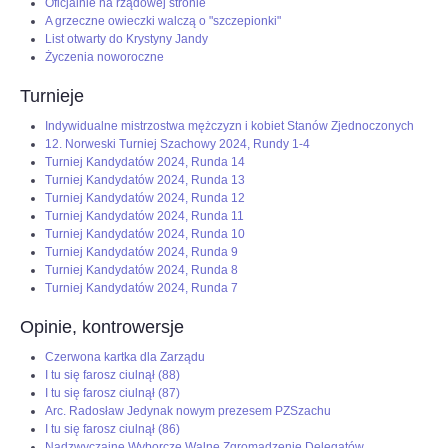
Oficjalnie na rządowej stronie
A grzeczne owieczki walczą o "szczepionki"
List otwarty do Krystyny Jandy
Życzenia noworoczne
Turnieje
Indywidualne mistrzostwa mężczyzn i kobiet Stanów Zjednoczonych
12. Norweski Turniej Szachowy 2024, Rundy 1-4
Turniej Kandydatów 2024, Runda 14
Turniej Kandydatów 2024, Runda 13
Turniej Kandydatów 2024, Runda 12
Turniej Kandydatów 2024, Runda 11
Turniej Kandydatów 2024, Runda 10
Turniej Kandydatów 2024, Runda 9
Turniej Kandydatów 2024, Runda 8
Turniej Kandydatów 2024, Runda 7
Opinie, kontrowersje
Czerwona kartka dla Zarządu
I tu się farosz ciulnął (88)
I tu się farosz ciulnął (87)
Arc. Radosław Jedynak nowym prezesem PZSzachu
I tu się farosz ciulnął (86)
Nadzwyczajne Wyborcze Walne Zgromadzenie Delegatów