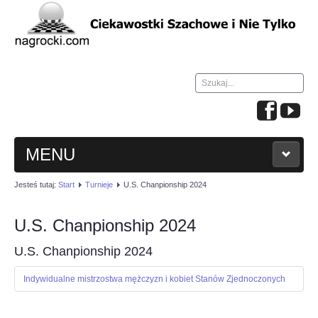
Szukaj...
MENU
Jesteś tutaj:
Start
Turnieje
U.S. Chanpionship 2024
HOME
U.S. Chanpionship 2024
WIADOMOŚCI
U.S. Chanpionship 2024
NAUKA GRY W SZACHY
Indywidualne mistrzostwa mężczyzn i kobiet Stanów Zjednoczonych
TURNIEJE