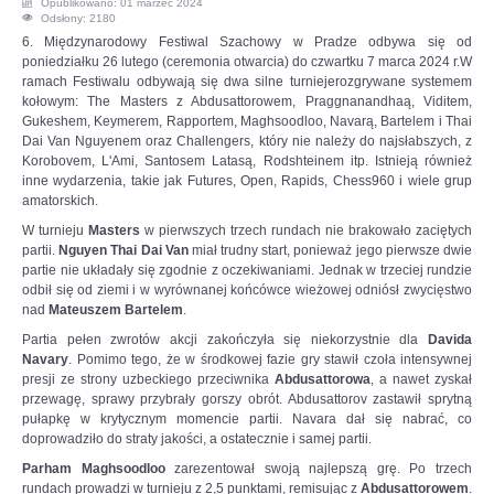
Opublikowano: 01 marzec 2024
Odsłony: 2180
OPINIE, KONTROWERSJE
6. Międzynarodowy Festiwal Szachowy w Pradze odbywa się od
poniedziałku 26 lutego (ceremonia otwarcia) do czwartku 7 marca 2024 r.W
ramach Festiwalu odbywają się dwa silne turniejerozgrywane systemem
POLITYKA
kołowym: The Masters z Abdusattorowem, Praggnanandhaą, Viditem,
Gukeshem, Keymerem, Rapportem, Maghsoodloo, Navarą, Bartelem i Thai
Dai Van Nguyenem oraz Challengers, który nie należy do najsłabszych, z
FILMIKI
Korobovem, L'Ami, Santosem Latasą, Rodshteinem itp. Istnieją również
inne wydarzenia, takie jak Futures, Open, Rapids, Chess960 i wiele grup
amatorskich.
Z ARCHIWUM
W turnieju
Masters
w pierwszych trzech rundach nie brakowało zaciętych
partii.
Nguyen Thai Dai Van
miał trudny start, ponieważ jego pierwsze dwie
SZACHIŚCI
partie nie układały się zgodnie z oczekiwaniami. Jednak w trzeciej rundzie
odbił się od ziemi i w wyrównanej końcówce wieżowej odniósł zwycięstwo
nad
Mateuszem Bartelem
.
ZDJĘCIA
Partia pełen zwrotów akcji zakończyła się niekorzystnie dla
Davida
Navary
. Pomimo tego, że w środkowej fazie gry stawił czoła intensywnej
presji ze strony uzbeckiego przeciwnika
Abdusattorowa
, a nawet zyskał
Z KALENDARZA
przewagę, sprawy przybrały gorszy obrót. Abdusattorov zastawił sprytną
pułapkę w krytycznym momencie partii. Navara dał się nabrać, co
doprowadziło do straty jakości, a ostatecznie i samej partii.
Parham Maghsoodloo
zarezentował swoją najlepszą grę. Po trzech
rundach prowadzi w turnieju z 2,5 punktami, remisując z
Abdusattorowem
.