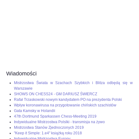
Wiadomości
Mistrzostwa Świata w Szachach Szybkich i Blitza odbędą się w
Warszawie
SHOWS ON CHESS24 - GM DARIUSZ ŚWIERCZ
Rafał Trzaskowski nowym kandydatem PO na prezydenta Polski
Wpływ koronawirusa na przygotowanie chińskich szachistów
Gata Kamsky w Holandii
47th Dortmund Sparkassen Chess-Meeting 2019
Indywidualne Mistrzostwa Polslki - transmisja na żywo
Mistrzostwa Stanów Zjednoczonych 2019
"Keep it Simple: 1.e4" książką roku 2018
Indywidualne Mistrzostwa Europy