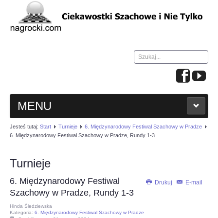
Szukaj...
MENU
Jesteś tutaj:
Start
Turnieje
6. Międzynarodowy Festiwal Szachowy w Pradze
HOME
6. Międzynarodowy Festiwal Szachowy w Pradze, Rundy 1-3
WIADOMOŚCI
Turnieje
6. Międzynarodowy Festiwal
NAUKA GRY W SZACHY
Drukuj
E-mail
Szachowy w Pradze, Rundy 1-3
Hinda Śledziewska
TURNIEJE
Kategoria:
6. Międzynarodowy Festiwal Szachowy w Pradze