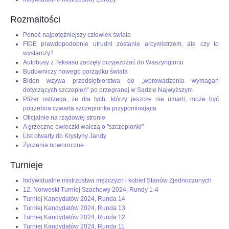
Rozmaitości
Ponoć najpotężniejszy człowiek świata
FIDE prawdopodobnie utrudni zostanie arcymistrzem, ale czy to
wystarczy?
Autobusy z Teksasu zaczęły przyjeżdżać do Waszyngtonu
Budowniczy nowego porządku świata
Biden wzywa przedsiębiorstwa do „wprowadzenia wymagań
dotyczących szczepień” po przegranej w Sądzie Najwyższym
Pfizer ostrzega, że dla tych, którzy jeszcze nie umarli, może być
potrzebna czwarta szczepionka przypominająca
Oficjalnie na rządowej stronie
A grzeczne owieczki walczą o "szczepionki"
List otwarty do Krystyny Jandy
Życzenia noworoczne
Turnieje
Indywidualne mistrzostwa mężczyzn i kobiet Stanów Zjednoczonych
12. Norweski Turniej Szachowy 2024, Rundy 1-4
Turniej Kandydatów 2024, Runda 14
Turniej Kandydatów 2024, Runda 13
Turniej Kandydatów 2024, Runda 12
Turniej Kandydatów 2024, Runda 11