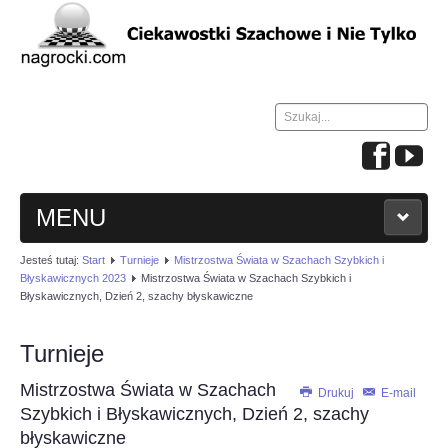
Szukaj...
MENU
Jesteś tutaj:
Start
Turnieje
Mistrzostwa Świata w Szachach Szybkich i
HOME
Błyskawicznych 2023
Mistrzostwa Świata w Szachach Szybkich i
Błyskawicznych, Dzień 2, szachy błyskawiczne
WIADOMOŚCI
Turnieje
NAUKA GRY W SZACHY
Mistrzostwa Świata w Szachach
Drukuj
E-mail
Szybkich i Błyskawicznych, Dzień 2, szachy
TURNIEJE
błyskawiczne