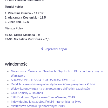
175-185. Jakub Seemann - 8
Turniej kobiet
1. Valentina Gunina – 14 z 17
2. Alexandra Kosteniuk – 13,5
3. Jiner Zhu - 12,5
Miejsca Polek
40-55. Oliwia Kiołbasa – 9
82-90. Michalina Rudzińska – 7,5
Poprzedni artykuł
Wiadomości
Mistrzostwa Świata w Szachach Szybkich i Blitza odbędą się w
Warszawie
SHOWS ON CHESS24 - GM DARIUSZ ŚWIERCZ
Rafał Trzaskowski nowym kandydatem PO na prezydenta Polski
Wpływ koronawirusa na przygotowanie chińskich szachistów
Gata Kamsky w Holandii
47th Dortmund Sparkassen Chess-Meeting 2019
Indywidualne Mistrzostwa Polslki - transmisja na żywo
Mistrzostwa Stanów Zjednoczonych 2019