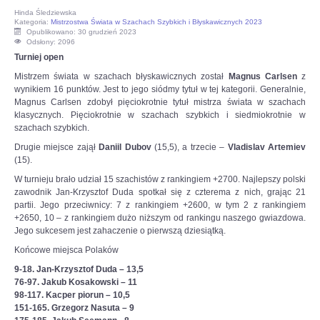
Hinda Śledziewska
OPINIE, KONTROWERSJE
Kategoria:
Mistrzostwa Świata w Szachach Szybkich i Błyskawicznych 2023
Opublikowano: 30 grudzień 2023
Odsłony: 2096
Turniej open
POLITYKA
Mistrzem świata w szachach błyskawicznych został
Magnus Carlsen
z
wynikiem 16 punktów. Jest to jego siódmy tytuł w tej kategorii. Generalnie,
FILMIKI
Magnus Carlsen zdobył pięciokrotnie tytuł mistrza świata w szachach
klasycznych. Pięciokrotnie w szachach szybkich i siedmiokrotnie w
szachach szybkich.
Z ARCHIWUM
Drugie miejsce zajął
Daniil Dubov
(15,5), a trzecie –
Vladislav Artemiev
(15).
SZACHIŚCI
W turnieju brało udział 15 szachistów z rankingiem +2700. Najlepszy polski
zawodnik Jan-Krzysztof Duda spotkał się z czterema z nich, grając 21
partii. Jego przeciwnicy: 7 z rankingiem +2600, w tym 2 z rankingiem
ZDJĘCIA
+2650, 10 – z rankingiem dużo niższym od rankingu naszego gwiazdowa.
Jego sukcesem jest zahaczenie o pierwszą dziesiątką.
Z KALENDARZA
Końcowe miejsca Polaków
9-18. Jan-Krzysztof Duda – 13,5
76-97. Jakub Kosakowski – 11
98-117. Kacper piorun – 10,5
151-165. Grzegorz Nasuta – 9