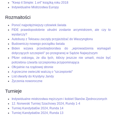
"Keep it Simple: 1.e4" książką roku 2018
Indywidualne Mistrzostwa Europy
Rozmaitości
Ponoć najpotężniejszy człowiek świata
FIDE prawdopodobnie utrudni zostanie arcymistrzem, ale czy to
wystarczy?
Autobusy z Teksasu zaczęły przyjeżdżać do Waszyngtonu
Budowniczy nowego porządku świata
Biden wzywa przedsiębiorstwa do „wprowadzenia wymagań
dotyczących szczepień” po przegranej w Sądzie Najwyższym
Pfizer ostrzega, że dla tych, którzy jeszcze nie umarli, może być
potrzebna czwarta szczepionka przypominająca
Oficjalnie na rządowej stronie
A grzeczne owieczki walczą o "szczepionki"
List otwarty do Krystyny Jandy
Życzenia noworoczne
Turnieje
Indywidualne mistrzostwa mężczyzn i kobiet Stanów Zjednoczonych
12. Norweski Turniej Szachowy 2024, Rundy 1-4
Turniej Kandydatów 2024, Runda 14
Turniej Kandydatów 2024, Runda 13