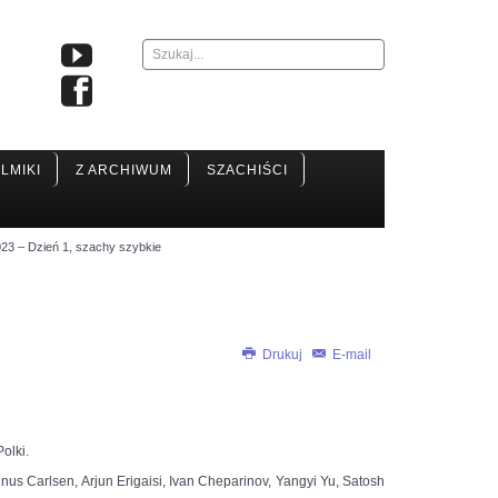
Szukaj...
ILMIKI
Z ARCHIWUM
SZACHIŚCI
23 – Dzień 1, szachy szybkie
Drukuj
E-mail
olki.
us Carlsen, Arjun Erigaisi, Ivan Cheparinov, Yangyi Yu, Satosh