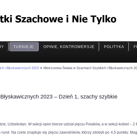
HY
TURNIEJE
OPINIE, KONTROWERSJE
POLITYKA
F
ch i Błyskawicznych 2023
Mistrzostwa Świata w Szachach Szybkich i Błyskawicznych 20
 Błyskawicznych 2023 – Dzień 1, szachy szybkie
3
, Uzbekistan. W sekcji open bierze udział pięciu Polaków, a w sekcji kobiet – 2 P
und. Na czele znajduje się pięciu zawodników, którzy zdobyli po 4,5 punktu: Magn