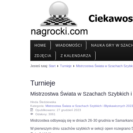
HOME
WIADOMOŚCI
NAUKA GRY W SZAC
ZDJĘCIA
Z KALENDARZA
Jesteś tutaj:
Start
Turnieje
Mistrzostwa Świata w Szachach Szybki
Turnieje
Mistrzostwa Świata w Szachach Szybkich i
Hinda Śledziewska
Kategoria:
Mistrzostwa Świata w Szachach Szybkich i Błyskawicznych 202
Opublikowano: 27 grudzień 2023
Odsłony: 3061
Mistrzostwa odbywają się w dniach 26-30 grudnia w Samarkandzie
W pierwszym dniu szachów szybkich w sekcji open rozegrano 5 r