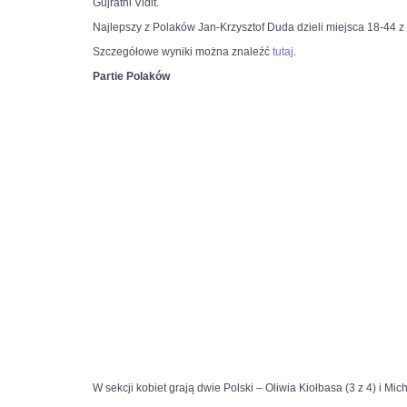
Gujrathi Vidit.
Najlepszy z Polaków Jan-Krzysztof Duda dzieli miejsca 18-44 z
Szczegółowe wyniki można znaleźć
tutaj
.
Partie Polaków
W sekcji kobiet grają dwie Polski – Oliwia Kiołbasa (3 z 4) i Mic