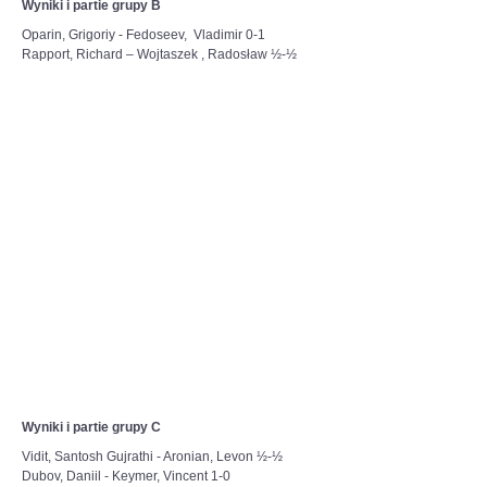
Wyniki i partie grupy B
Oparin, Grigoriy - Fedoseev, Vladimir 0-1
Rapport, Richard – Wojtaszek , Radosław ½-½
Wyniki i partie grupy C
Vidit, Santosh Gujrathi - Aronian, Levon ½-½
Dubov, Daniil - Keymer, Vincent 1-0