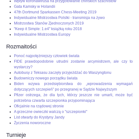
Wpływ koronawirusa na przygotowanie chińskich szachistów
Gata Kamsky w Holandii
47th Dortmund Sparkassen Chess-Meeting 2019
Indywidualne Mistrzostwa Polslki - transmisja na żywo
Mistrzostwa Stanów Zjednoczonych 2019
"Keep it Simple: 1.e4" książką roku 2018
Indywidualne Mistrzostwa Europy
Rozmaitości
Ponoć najpotężniejszy człowiek świata
FIDE prawdopodobnie utrudni zostanie arcymistrzem, ale czy to
wystarczy?
Autobusy z Teksasu zaczęły przyjeżdżać do Waszyngtonu
Budowniczy nowego porządku świata
Biden wzywa przedsiębiorstwa do „wprowadzenia wymagań
dotyczących szczepień” po przegranej w Sądzie Najwyższym
Pfizer ostrzega, że dla tych, którzy jeszcze nie umarli, może być
potrzebna czwarta szczepionka przypominająca
Oficjalnie na rządowej stronie
A grzeczne owieczki walczą o "szczepionki"
List otwarty do Krystyny Jandy
Życzenia noworoczne
Turnieje