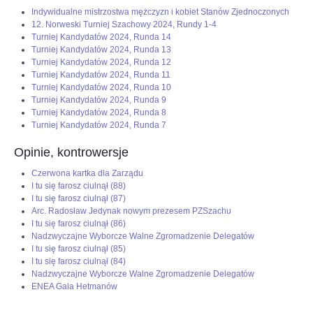
Indywidualne mistrzostwa mężczyzn i kobiet Stanów Zjednoczonych
12. Norweski Turniej Szachowy 2024, Rundy 1-4
Turniej Kandydatów 2024, Runda 14
Turniej Kandydatów 2024, Runda 13
Turniej Kandydatów 2024, Runda 12
Turniej Kandydatów 2024, Runda 11
Turniej Kandydatów 2024, Runda 10
Turniej Kandydatów 2024, Runda 9
Turniej Kandydatów 2024, Runda 8
Turniej Kandydatów 2024, Runda 7
Opinie, kontrowersje
Czerwona kartka dla Zarządu
I tu się farosz ciulnął (88)
I tu się farosz ciulnął (87)
Arc. Radosław Jedynak nowym prezesem PZSzachu
I tu się farosz ciulnął (86)
Nadzwyczajne Wyborcze Walne Zgromadzenie Delegatów
I tu się farosz ciulnął (85)
I tu się farosz ciulnął (84)
Nadzwyczajne Wyborcze Walne Zgromadzenie Delegatów
ENEA Gala Hetmanów