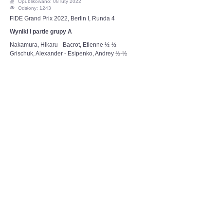
Opublikowano: 08 luty 2022
Odsłony: 1243
OPINIE, KONTROWERSJE
FIDE Grand Prix 2022, Berlin I, Runda 4
Wyniki i partie grupy A
POLITYKA
Nakamura, Hikaru - Bacrot, Etienne ½-½
Grischuk, Alexander - Esipenko, Andrey ½-½
FILMIKI
Z ARCHIWUM
SZACHIŚCI
ZDJĘCIA
Z KALENDARZA