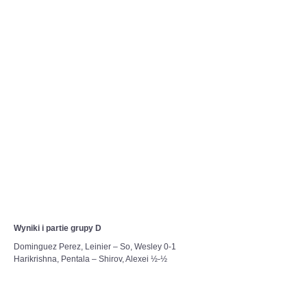
Wyniki i partie grupy D
Dominguez Perez, Leinier – So, Wesley 0-1
Harikrishna, Pentala – Shirov, Alexei ½-½