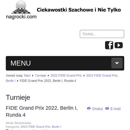
Szukaj...
MENU
Jesteś tutaj:
Start
Turnieje
2022 FIDE Grand Prix
2022 FIDE Grand Prix,
HOME
Berlin I
FIDE Grand Prix 2022, Berlin I, Runda 4
WIADOMOŚCI
Turnieje
FIDE Grand Prix 2022, Berlin I,
NAUKA GRY W SZACHY
Drukuj
E-mail
Runda 4
Hinda Śledziewska
TURNIEJE
Kategoria:
2022 FIDE Grand Prix, Berlin I