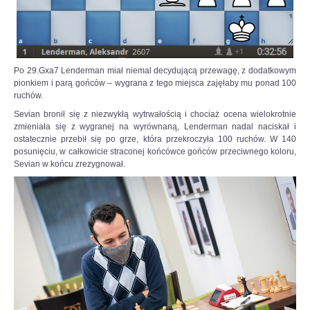
Po 29.Gxa7 Lenderman miał niemal decydującą przewagę, z dodatkowym
pionkiem i parą gońców – wygrana z tego miejsca zajęłaby mu ponad 100
ruchów.
Sevian bronił się z niezwykłą wytrwałością i chociaż ocena wielokrotnie
zmieniała się z wygranej na wyrównaną, Lenderman nadal naciskał i
ostatecznie przebił się po grze, która przekroczyła 100 ruchów. W 140
posunięciu, w całkowicie straconej końcówce gońców przeciwnego koloru,
Sevian w końcu zrezygnował.