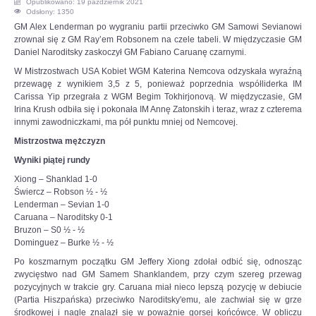
Opublikowano: 19 październik 2021
Odsłony: 1350
OPINIE, KONTROWERSJE
GM Alex Lenderman po wygraniu partii przeciwko GM Samowi Sevianowi
zrownał się z GM Ray’em Robsonem na czele tabeli. W międzyczasie GM
Daniel Naroditsky zaskoczył GM Fabiano Caruanę czarnymi.
POLITYKA
W Mistrzostwach USA Kobiet WGM Katerina Nemcova odzyskała wyraźną
przewagę z wynikiem 3,5 z 5, ponieważ poprzednia współliderka IM
Carissa Yip przegrała z WGM Begim Tokhirjonovą. W międzyczasie, GM
FILMIKI
Irina Krush odbiła się i pokonała IM Annę Zatonskih i teraz, wraz z czterema
innymi zawodniczkami, ma pół punktu mniej od Nemcovej.
Z ARCHIWUM
Mistrzostwa mężczyzn
Wyniki piątej rundy
SZACHIŚCI
Xiong – Shanklad 1-0
Świercz – Robson ½ - ½
Lenderman – Sevian 1-0
ZDJĘCIA
Caruana – Naroditsky 0-1
Bruzon – S0 ½ - ½
Dominguez – Burke ½ - ½
Z KALENDARZA
Po koszmarnym początku GM Jeffery Xiong zdołał odbić się, odnosząc
zwycięstwo nad GM Samem Shanklandem, przy czym szereg przewag
pozycyjnych w trakcie gry. Caruana miał nieco lepszą pozycję w debiucie
(Partia Hiszpańska) przeciwko Naroditsky'emu, ale zachwiał się w grze
środkowej i nagle znalazł się w poważnie gorsej końcówce. W obliczu