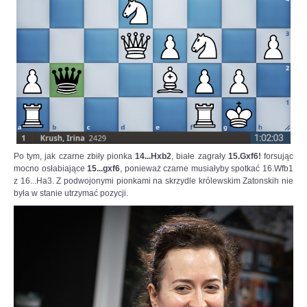
Po tym, jak czarne zbiły pionka
14...Hxb2
, białe zagrały
15.Gxf6!
forsując
mocno osłabiające
15...gxf6
, ponieważ czarne musiałyby spotkać 16.Wfb1
z 16...Ha3. Z podwojonymi pionkami na skrzydle królewskim Zatonskih nie
była w stanie utrzymać pozycji.