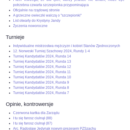
potrzebna czwarta szczepionka przypominająca
Oficjalnie na rządowej stronie
A grzeczne owieczki walczą o "szczepionki"
List otwarty do Krystyny Jandy
Życzenia noworoczne
Turnieje
Indywidualne mistrzostwa mężczyzn i kobiet Stanów Zjednoczonych
12. Norweski Turniej Szachowy 2024, Rundy 1-4
Turniej Kandydatów 2024, Runda 14
Turniej Kandydatów 2024, Runda 13
Turniej Kandydatów 2024, Runda 12
Turniej Kandydatów 2024, Runda 11
Turniej Kandydatów 2024, Runda 10
Turniej Kandydatów 2024, Runda 9
Turniej Kandydatów 2024, Runda 8
Turniej Kandydatów 2024, Runda 7
Opinie, kontrowersje
Czerwona kartka dla Zarządu
I tu się farosz ciulnął (88)
I tu się farosz ciulnął (87)
Arc. Radosław Jedynak nowym prezesem PZSzachu