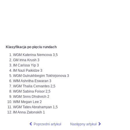
Klasyfikacja po pięciu rundach
WGM Katerina Nemcova 3,5
GM Irina Krush 3
IM Carissa Yip 3
IM Nazi Paikidze 3
WGM Gulrukhbegim Tokhirjonova 3
WIM Ashritha Eswaran 3
WGM Thalia Cervantes 2,5
WGM Sabina Foisor 2,5
WGM Snns Dhstrvich 2
WIM Megan Lee 2
WGM Tatev Abrahamyan 1,5
IM Anna Zatonskih 1
Poprzedni artykuł
Następny artykuł