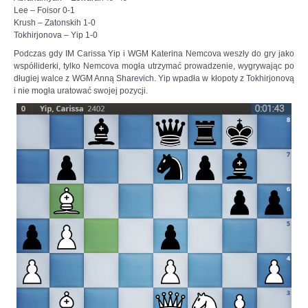
Lee – Foisor 0-1
Krush – Zatonskih 1-0
Tokhirjonova – Yip 1-0
Podczas gdy IM Carissa Yip i WGM Katerina Nemcova weszły do gry jako
współliderki, tylko Nemcova mogła utrzymać prowadzenie, wygrywając po
długiej walce z WGM Anną Sharevich. Yip wpadła w kłopoty z Tokhirjonovą
i nie mogła uratować swojej pozycji.