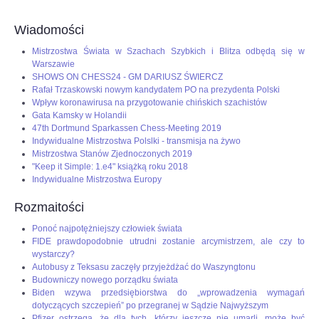
Wiadomości
Mistrzostwa Świata w Szachach Szybkich i Blitza odbędą się w
Warszawie
SHOWS ON CHESS24 - GM DARIUSZ ŚWIERCZ
Rafał Trzaskowski nowym kandydatem PO na prezydenta Polski
Wpływ koronawirusa na przygotowanie chińskich szachistów
Gata Kamsky w Holandii
47th Dortmund Sparkassen Chess-Meeting 2019
Indywidualne Mistrzostwa Polslki - transmisja na żywo
Mistrzostwa Stanów Zjednoczonych 2019
"Keep it Simple: 1.e4" książką roku 2018
Indywidualne Mistrzostwa Europy
Rozmaitości
Ponoć najpotężniejszy człowiek świata
FIDE prawdopodobnie utrudni zostanie arcymistrzem, ale czy to
wystarczy?
Autobusy z Teksasu zaczęły przyjeżdżać do Waszyngtonu
Budowniczy nowego porządku świata
Biden wzywa przedsiębiorstwa do „wprowadzenia wymagań
dotyczących szczepień” po przegranej w Sądzie Najwyższym
Pfizer ostrzega, że dla tych, którzy jeszcze nie umarli, może być