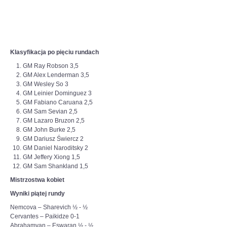
Klasyfikacja po pięciu rundach
GM Ray Robson 3,5
GM Alex Lenderman 3,5
GM Wesley So 3
GM Leinier Dominguez 3
GM Fabiano Caruana 2,5
GM Sam Sevian 2,5
GM Lazaro Bruzon 2,5
GM John Burke 2,5
GM Dariusz Świercz 2
GM Daniel Naroditsky 2
GM Jeffery Xiong 1,5
GM Sam Shankland 1,5
Mistrzostwa kobiet
Wyniki piątej rundy
Nemcova – Sharevich ½ - ½
Cervantes – Paikidze 0-1
Abrahamyan – Eswaran ½ - ½