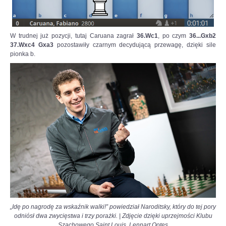
W trudnej już pozycji, tutaj Caruana zagrał
36.Wc1
, po czym
36...Gxb2
37.Wxc4 Gxa3
pozostawiły czarnym decydującą przewagę, dzięki sile
pionka b.
„Idę po nagrodę za wskaźnik walki!”
powiedział Naroditsky, który do tej pory
odniósł dwa zwycięstwa i trzy porażki.
|
Zdjęcie dzięki uprzejmości Klubu
Szachowego Saint Louis, Lennart Ootes