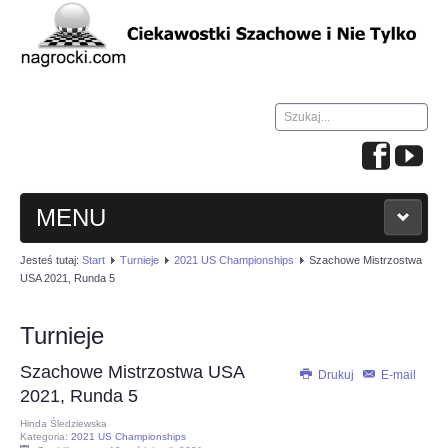
Szukaj...
MENU
Jesteś tutaj:
Start
Turnieje
2021 US Championships
Szachowe Mistrzostwa
HOME
USA 2021, Runda 5
WIADOMOŚCI
Turnieje
Szachowe Mistrzostwa USA
NAUKA GRY W SZACHY
Drukuj
E-mail
2021, Runda 5
Hinda Śledziewska
TURNIEJE
Kategoria:
2021 US Championships