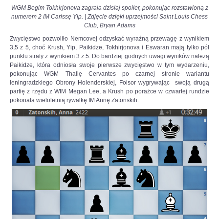
WGM Begim Tokhirjonova zagrała dzisiaj spoiler, pokonując rozstawioną z
numerem 2 IM Carissę Yip.
|
Zdjęcie dzięki uprzejmości Saint Louis Chess
Club, Bryan Adams
Zwycięstwo pozwoliło Nemcovej odzyskać wyraźną przewagę z wynikiem
3,5 z 5, choć Krush, Yip, Paikidze, Tokhirjonova i Eswaran mają tylko pół
punktu straty z wynikiem 3 z 5. Do bardziej godnych uwagi wyników należą
Paikidze, która odniosła swoje pierwsze zwycięstwo w tym wydarzeniu,
pokonując WGM Thalię Cervantes po czarnej stronie wariantu
leningradzkiego Obrony Holenderskiej, Foisor wygrywając swoją drugą
partię z rzędu z WIM Megan Lee, a Krush po porażce w czwartej rundzie
pokonała wieloletnią rywalkę IM Annę Zatonskih: