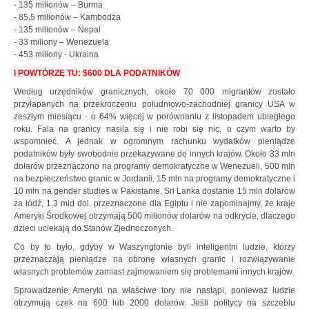
- 135 milionów – Burma
- 85,5 milionów – Kambodża
- 135 milionów – Nepal
- 33 miliony – Wenezuela
- 453 miliony - Ukraina
I POWTÓRZĘ TU: $600 DLA PODATNIKÓW
Według urzędników granicznych, około 70 000 migrantów zostało
przyłapanych na przekroczeniu południowo-zachodniej granicy USA w
zeszłym miesiącu - o 64% więcej w porównaniu z listopadem ubiegłego
roku. Fala na granicy nasila się i nie robi się nic, o czym warto by
wspomnieć. A jednak w ogromnym rachunku wydatków pieniądze
podatników były swobodnie przekazywane do innych krajów. Około 33 mln
dolarów przeznaczono na programy demokratyczne w Wenezueli, 500 mln
na bezpieczeństwo granic w Jordanii, 15 mln na programy demokratyczne i
10 mln na gender studies w Pakistanie, Sri Lanka dostanie 15 mln dolarów
za łódź, 1,3 mld dol. przeznaczone dla Egiptu i nie zapominajmy, że kraje
Ameryki Środkowej otrzymają 500 milionów dolarów na odkrycie, dlaczego
dzieci uciekają do Stanów Zjednoczonych.
Co by to było, gdyby w Waszyngtonie byli inteligentni ludzie, którzy
przeznaczają pieniądze na obronę własnych granic i rozwiązywanie
własnych problemów zamiast zajmowaniem się problemami innych krajów.
Sprowadzenie Ameryki na właściwe tory nie nastąpi, ponieważ ludzie
otrzymują czek na 600 lub 2000 dolarów. Jeśli politycy na szczeblu