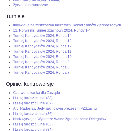
Życzenia noworoczne
Turnieje
Indywidualne mistrzostwa mężczyzn i kobiet Stanów Zjednoczonych
12. Norweski Turniej Szachowy 2024, Rundy 1-4
Turniej Kandydatów 2024, Runda 14
Turniej Kandydatów 2024, Runda 13
Turniej Kandydatów 2024, Runda 12
Turniej Kandydatów 2024, Runda 11
Turniej Kandydatów 2024, Runda 10
Turniej Kandydatów 2024, Runda 9
Turniej Kandydatów 2024, Runda 8
Turniej Kandydatów 2024, Runda 7
Opinie, kontrowersje
Czerwona kartka dla Zarządu
I tu się farosz ciulnął (88)
I tu się farosz ciulnął (87)
Arc. Radosław Jedynak nowym prezesem PZSzachu
I tu się farosz ciulnął (86)
Nadzwyczajne Wyborcze Walne Zgromadzenie Delegatów
I tu się farosz ciulnął (85)
I tu się farosz ciulnął (84)