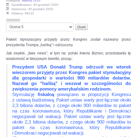
Kategoria:
Wybory 2020
Opublikowano: 30 grudzień 2020
OPINIE, KONTROWERSJE
Utworzono: 30 grudzień 2020
Odsłony: 99132
Proszę,
POLITYKA
oceń
Pakiet stymulacyjny przyjęty przez Kongres został nazwany przez
FILMIKI
prezydenta Trumpa „hańbą” i odrzucony.
Jak zwykle, „fake news”, w tym np. polski
Interia Biznes
, przedstawiły tę
Z ARCHIWUM
wiadomość w fałszywym świetle, pisząc:
Prezydent USA Donald Trump odrzucił we wtorek
wieczorem przyjęty przez Kongres pakiet stymulacyjny
SZACHIŚCI
dla gospodarki o wartości 900 miliardów dolarów.
Nazwał go "hańbą" i wezwał w szczególności do
zwiększenia pomocy amerykańskim rodzinom.
ZDJĘCIA
Stymulację
fiskalną
powiązano w propozycji Kongresu
z ustawą budżetową. Pakiet ustaw warty jest łącznie około
2,3 biliona dolarów, z czego około 900 miliardów to pakiet
Z KALENDARZA
na czas koronawirusa, który Republikanie i Demokraci
negocjowali od wakacji. Pakiet ustaw warty jest łącznie
około 2,3 biliona dolarów, z czego około 900 miliardów to
pakiet na czas koronawirusa, który Republikanie
i Demokraci negocjowali od wakacji.