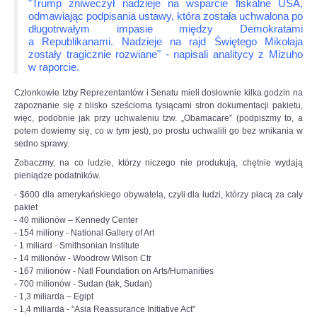
"Trump zniweczył nadzieje na wsparcie fiskalne USA,
odmawiając podpisania ustawy, która została uchwalona po
długotrwałym impasie między Demokratami
a Republikanami. Nadzieje na rajd Świętego Mikołaja
zostały tragicznie rozwiane" - napisali analitycy z Mizuho
w raporcie.
Członkowie Izby Reprezentantów i Senatu mieli dosłownie kilka godzin na
zapoznanie się z blisko sześcioma tysiącami stron dokumentacji pakietu,
więc, podobnie jak przy uchwaleniu tzw. „Obamacare” (podpiszmy to, a
potem dowiemy się, co w tym jest), po prostu uchwalili go bez wnikania w
sedno sprawy.
Zobaczmy, na co ludzie, którzy niczego nie produkują, chętnie wydają
pieniądze podatników.
- $600 dla amerykańskiego obywatela, czyli dla ludzi, którzy płacą za cały
pakiet
- 40 milionów – Kennedy Center
- 154 miliony - National Gallery of Art
- 1 miliard - Smithsonian Institute
- 14 milionów - Woodrow Wilson Ctr
- 167 milionów - Natl Foundation on Arts/Humanities
- 700 milionów - Sudan (tak, Sudan)
- 1,3 miliarda – Egipt
- 1,4 miliarda - "Asia Reassurance Initiative Act"