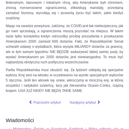
federalnym, stanowym i lokalnym chcą, aby Amerykanie byli chronieni,
zniosą nonsensowne ograniczenia, zlikwidują mandaty, przestaną
zamykać biznesy, wycofają się i pozwolą życiu być takim, jakie kiedyś
znaliśmy.
Mając na uwadze powyższe, załóżmy, że COVID jest tak niebezpieczny, jak
go nam sprzedają, a ograniczenia muszą pozostać na miejscu. W takim
razie tylko kompletny kretyn odrzuciłby prośbę prezydenta o przekazanie
Amerykanom 2000 zamiast 600 dolarów. Fakt, że Republikański Senat
uchwalił ustawę o wydatkach, która wysyła MILIARDY dolarów za granicę,
ale w tym samym tygodniu NIE BĘDZIE wykazywać takiej samej pasji, by
wysłać Amerykanom po 2000 dolarów, jest niewiarygodny. To musi być
najbardziej idiotyczny ruch polityczny wszechczasów.
Partia Republikańska musi obudzić się. Za tydzień odbędą się specjalne
wybory. Kraj wisi na włosku w oczekiwaniu na wyniki specjalnych wyborów
5 stycznia. Jeśli ten włosek się urwie, wkroczymy w mroczną erę, w której
socjaliści i radykalni szaleńcy, tacy jak Alexandria Ocasio-Cortez, rządzą
krajem. USA JUŻ NIGDY NIE BĘDĄ TAKIE SAME.
Poprzedni artykuł
Następny artykuł
Wiadomości