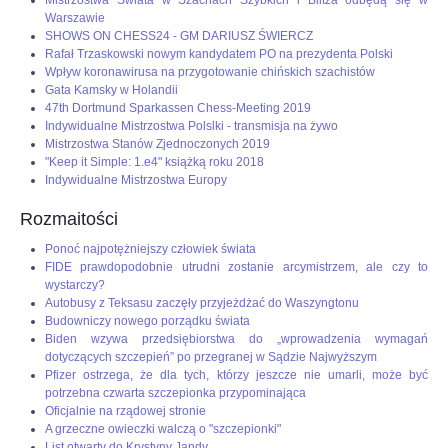
Mistrzostwa Świata w Szachach Szybkich i Blitza odbędą się w
Warszawie
SHOWS ON CHESS24 - GM DARIUSZ ŚWIERCZ
Rafał Trzaskowski nowym kandydatem PO na prezydenta Polski
Wpływ koronawirusa na przygotowanie chińskich szachistów
Gata Kamsky w Holandii
47th Dortmund Sparkassen Chess-Meeting 2019
Indywidualne Mistrzostwa Polslki - transmisja na żywo
Mistrzostwa Stanów Zjednoczonych 2019
"Keep it Simple: 1.e4" książką roku 2018
Indywidualne Mistrzostwa Europy
Rozmaitości
Ponoć najpotężniejszy człowiek świata
FIDE prawdopodobnie utrudni zostanie arcymistrzem, ale czy to
wystarczy?
Autobusy z Teksasu zaczęły przyjeżdżać do Waszyngtonu
Budowniczy nowego porządku świata
Biden wzywa przedsiębiorstwa do „wprowadzenia wymagań
dotyczących szczepień” po przegranej w Sądzie Najwyższym
Pfizer ostrzega, że dla tych, którzy jeszcze nie umarli, może być
potrzebna czwarta szczepionka przypominająca
Oficjalnie na rządowej stronie
A grzeczne owieczki walczą o "szczepionki"
List otwarty do Krystyny Jandy