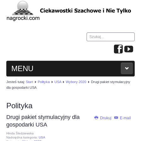
Szukaj...
MENU
Jesteś tutaj:
Start
Polityka
USA
Wybory 2020
Drugi pakiet stymulacyjny
HOME
dla gospodarki USA
WIADOMOŚCI
Polityka
Drugi pakiet stymulacyjny dla
NAUKA GRY W SZACHY
Drukuj
E-mail
gospodarki USA
Hinda Śledziewska
TURNIEJE
Nadrzędna kategoria:
USA