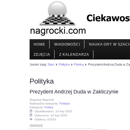
HOME
WIADOMOŚCI
NAUKA GRY W SZAC
ZDJĘCIA
Z KALENDARZA
Jesteś tutaj:
Start
Polityka
Polska
Prezydent Andrzej Duda w Za
Polityka
Prezydent Andrzej Duda w Zakliczynie
Zbigniew Nagrocki
Nadrzędna kategoria:
Polityka
Kategoria:
Polska
Opublikowano: 14 luty 2020
Utworzono: 14 luty 2020
Odsłony: 87620