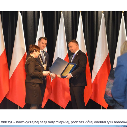
tniczył w nadzwyczajnej sesji rady miejskiej, podczas której odebrał tytuł honor