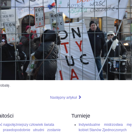
robatę.
Następny artykuł
itości
Turnieje
ć najpotężniejszy człowiek świata
Indywidualne mistrzostwa mę
 prawdopodobnie utrudni zostanie
kobiet Stanów Zjednoczonych