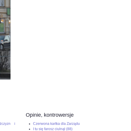
Opinie, kontrowersje
żczyzn i
Czerwona kartka dla Zarządu
I tu się farosz ciulnął (88)