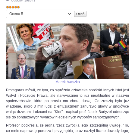
Odsłony: 198043
Ocena
OPINIE, KONTROWERSJE
Proszę,
użytkowników:
5
/
5
oceń
POLITYKA
FILMIKI
Z ARCHIWUM
SZACHIŚCI
Marek Iwaszko
ZDJĘCIA
Protagoras mówił, że tym, co wyróżnia człowieka spośród innych istot jest
Wstyd i Poczucie Prawa, ale najwyraźniej to już nieaktualne w naszym
społeczeństwie, które po prostu ma chorą duszę. Co zresztą było już
Z KALENDARZA
wiadome, skoro 3 mln ludzi z entuzjazmem zanurzyło głowy w gnojówce
waląc drzwiami i oknami na "Kler" - napisał prof. Jacek Bartyzel odnosząc
się do sondażowych wyników niedzielnych wyborów samorządowych.
Profesor podkreśla, że jedna rzecz zwróciła jego szczególną uwagę. "To,
co mnie naprawdę porusza i przygnębia, to aż nazbyt liczne dowody tego,