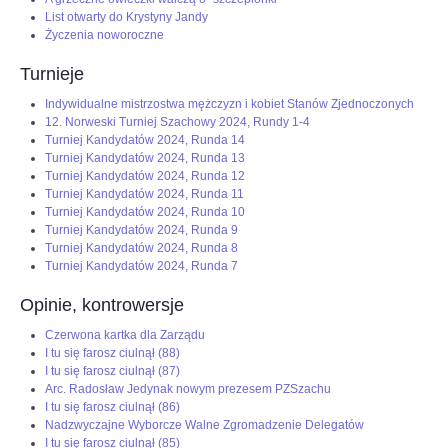
List otwarty do Krystyny Jandy
Życzenia noworoczne
Turnieje
Indywidualne mistrzostwa mężczyzn i kobiet Stanów Zjednoczonych
12. Norweski Turniej Szachowy 2024, Rundy 1-4
Turniej Kandydatów 2024, Runda 14
Turniej Kandydatów 2024, Runda 13
Turniej Kandydatów 2024, Runda 12
Turniej Kandydatów 2024, Runda 11
Turniej Kandydatów 2024, Runda 10
Turniej Kandydatów 2024, Runda 9
Turniej Kandydatów 2024, Runda 8
Turniej Kandydatów 2024, Runda 7
Opinie, kontrowersje
Czerwona kartka dla Zarządu
I tu się farosz ciulnął (88)
I tu się farosz ciulnął (87)
Arc. Radosław Jedynak nowym prezesem PZSzachu
I tu się farosz ciulnął (86)
Nadzwyczajne Wyborcze Walne Zgromadzenie Delegatów
I tu się farosz ciulnął (85)