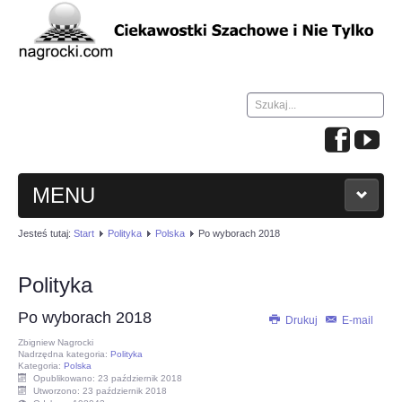
Szukaj...
MENU
Jesteś tutaj:
Start
Polityka
Polska
Po wyborach 2018
HOME
Polityka
WIADOMOŚCI
Po wyborach 2018
Drukuj
E-mail
NAUKA GRY W SZACHY
Zbigniew Nagrocki
Nadrzędna kategoria:
Polityka
Kategoria:
Polska
Opublikowano: 23 październik 2018
TURNIEJE
Utworzono: 23 październik 2018