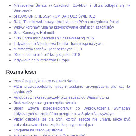
Mistrzostwa Świata w Szachach Szybkich i Blitza odbędą się w
Warszawie
SHOWS ON CHESS24 - GM DARIUSZ ŚWIERCZ
Rafał Trzaskowski nowym kandydatem PO na prezydenta Polski
Wpływ koronawirusa na przygotowanie chińskich szachistów
Gata Kamsky w Holandii
47th Dortmund Sparkassen Chess-Meeting 2019
Indywidualne Mistrzostwa Polslki - transmisja na żywo
Mistrzostwa Stanów Zjednoczonych 2019
"Keep it Simple: 1.e4" książką roku 2018
Indywidualne Mistrzostwa Europy
Rozmaitości
Ponoć najpotężniejszy człowiek świata
FIDE prawdopodobnie utrudni zostanie arcymistrzem, ale czy to
wystarczy?
Autobusy z Teksasu zaczęły przyjeżdżać do Waszyngtonu
Budowniczy nowego porządku świata
Biden wzywa przedsiębiorstwa do „wprowadzenia wymagań
dotyczących szczepień” po przegranej w Sądzie Najwyższym
Pfizer ostrzega, że dla tych, którzy jeszcze nie umarli, może być
potrzebna czwarta szczepionka przypominająca
Oficjalnie na rządowej stronie
A grzeczne owieczki walczą o "szczepionki"