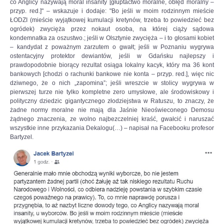
co Anglicy nazywają moral insanity [głuptactwo moralne, obłęd moralny –
przyp. red.]" – wskazuje i dodaje: "Bo jeśli w moim rodzinnym mieście
ŁODZI (mieście wyjątkowej kumulacji kretynów, trzeba to powiedzieć bez
ogródek) zwycięża przez nokaut osoba, na której ciąży sądowa
kondemnatka za oszustwo.; jeśli w Olsztynie zwycięża – i to głosami kobiet
– kandydat z poważnym zarzutem o gwałt; jeśli w Poznaniu wygrywa
ostentacyjny protektor dewiantów, jeśli w Gdańsku najlepszy i
prawdopodobnie biorący rezultat osiąga lokalny kacyk, który ma 36 kont
bankowych [chodzi o rachunki bankowe nie konta – przyp. red.], więc nic
dziwnego, że o nich „zapomina”; jeśli wreszcie w stolicy wygrywa w
pierwszej turze nie tylko kompletne zero umysłowe, ale środowiskowy i
polityczny dziedzic gigantycznego złodziejstwa w Ratuszu, to znaczy, że
żadne normy moralne nie mają dla Jaśnie Nieoświeconego Demosu
żądnego znaczenia, ze wolno najbezczelniej kraść, gwałcić i naruszać
wszystkie inne przykazania Dekalogu(…) – napisał na Facebooku profesor
Bartyzel.