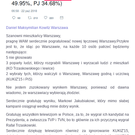
Daniel Maksymilian Kowitz Warszawa
Szanowni mieszkańcy Warszawy,
pragnę WAM serdecznie pogratulować nowej tęczowej Warszawy.Przykre
jest to, że idąc po Warszawie, na każde 10 osób patrzeć będziemy
następująco:
5 nie głosowało
3 poparły ludzi, którzy rozgrabili Warszawę i wyrzacali ludzi z mieszkań
(KO Trzaskowskiego i lewice)
2 wybrały tych, którzy walczyli o Warszawę, Warszawę godną i uczciwą
(KUKIZ'15 i PiS)
Nie jestem zszokowany wynikem Warszawy, ponieważ od dawna
wiadomo, że warszawiacy wybierają złodziei.
Serdecznie gratuluję wyniku, Markowi Jakubiakowi, który mimo słabej
kampanii osiągnął według mnie dobry wynik.
Gratuluję wszystkim telewizjom w Polsce, za to, że wygrał ich kandydat na
Prezydenta, a zwłaszcza TVP i TVN, bo to głównie za ich przyczyną wygrał
Rafał Trzaskowski.
Serdecznie dziękuję telewizjom również za ignorowanie KUKIZ'15,