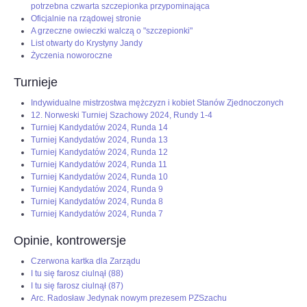
potrzebna czwarta szczepionka przypominająca
Oficjalnie na rządowej stronie
A grzeczne owieczki walczą o "szczepionki"
List otwarty do Krystyny Jandy
Życzenia noworoczne
Turnieje
Indywidualne mistrzostwa mężczyzn i kobiet Stanów Zjednoczonych
12. Norweski Turniej Szachowy 2024, Rundy 1-4
Turniej Kandydatów 2024, Runda 14
Turniej Kandydatów 2024, Runda 13
Turniej Kandydatów 2024, Runda 12
Turniej Kandydatów 2024, Runda 11
Turniej Kandydatów 2024, Runda 10
Turniej Kandydatów 2024, Runda 9
Turniej Kandydatów 2024, Runda 8
Turniej Kandydatów 2024, Runda 7
Opinie, kontrowersje
Czerwona kartka dla Zarządu
I tu się farosz ciulnął (88)
I tu się farosz ciulnął (87)
Arc. Radosław Jedynak nowym prezesem PZSzachu