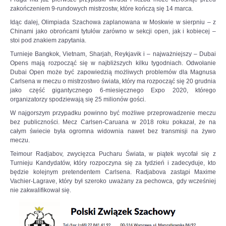
zakończeniem 9-rundowych mistrzostw, które kończą się 14 marca.
Idąc dalej, Olimpiada Szachowa zaplanowana w Moskwie w sierpniu – z
Chinami jako obrońcami tytułów zarówno w sekcji open, jak i kobiecej –
stoi pod znakiem zapytania.
Turnieje Bangkok, Vietnam, Sharjah, Reykjavik i – najważniejszy – Dubai
Opens mają rozpocząć się w najbliższych kilku tygodniach. Odwołanie
Dubai Open może być zapowiedzią możliwych problemów dla Magnusa
Carlsena w meczu o mistrzostwo świata, który ma rozpocząć się 20 grudnia
jako część gigantycznego 6-miesięcznego Expo 2020, którego
organizatorzy spodziewają się 25 milionów gości.
W najgorszym przypadku powinno być możliwe przeprowadzenie meczu
bez publiczności. Mecz Carlsen-Caruana w 2018 roku pokazał, że na
całym świecie była ogromna widownia nawet bez transmisji na żywo
meczu.
Teimour Radjabov, zwycięzca Pucharu Świata, w piątek wycofał się z
Turnieju Kandydatów, który rozpoczyna się za tydzień i zadecyduje, kto
będzie kolejnym pretendentem Carlsena. Radjabova zastąpi Maxime
Vachier-Lagrave, który był szeroko uważany za pechowca, gdy wcześniej
nie zakwalifikował się.