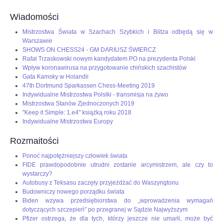
Wiadomości
Mistrzostwa Świata w Szachach Szybkich i Blitza odbędą się w
Warszawie
SHOWS ON CHESS24 - GM DARIUSZ ŚWIERCZ
Rafał Trzaskowski nowym kandydatem PO na prezydenta Polski
Wpływ koronawirusa na przygotowanie chińskich szachistów
Gata Kamsky w Holandii
47th Dortmund Sparkassen Chess-Meeting 2019
Indywidualne Mistrzostwa Polslki - transmisja na żywo
Mistrzostwa Stanów Zjednoczonych 2019
"Keep it Simple: 1.e4" książką roku 2018
Indywidualne Mistrzostwa Europy
Rozmaitości
Ponoć najpotężniejszy człowiek świata
FIDE prawdopodobnie utrudni zostanie arcymistrzem, ale czy to
wystarczy?
Autobusy z Teksasu zaczęły przyjeżdżać do Waszyngtonu
Budowniczy nowego porządku świata
Biden wzywa przedsiębiorstwa do „wprowadzenia wymagań
dotyczących szczepień” po przegranej w Sądzie Najwyższym
Pfizer ostrzega, że dla tych, którzy jeszcze nie umarli, może być