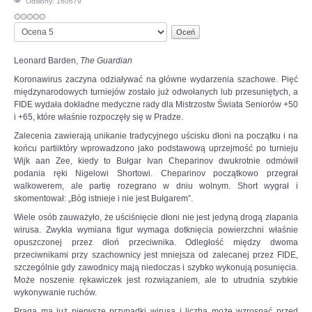
Odsłony: 160679
OPINIE, KONTROWERSJE
Proszę,
oceń
POLITYKA
Leonard Barden,
The Guardian
Koronawirus zaczyna odziaływać na główne wydarzenia szachowe. Pięć
międzynarodowych turniejów zostało już odwołanych lub przesuniętych, a
FILMIKI
FIDE wydała dokładne medyczne rady dla Mistrzostw Świata Seniorów +50
i +65, które właśnie rozpoczęły się w Pradze.
Z ARCHIWUM
Zalecenia zawierają unikanie tradycyjnego uścisku dłoni na początku i na
końcu partiiktóry wprowadzono jako podstawową uprzejmość po turnieju
Wijk aan Zee, kiedy to Bułgar Ivan Cheparinov dwukrotnie odmówił
SZACHIŚCI
podania ręki Nigelowi Shortowi. Cheparinov początkowo przegrał
walkowerem, ale partię rozegrano w dniu wolnym. Short wygrał i
skomentował: „Bóg istnieje i nie jest Bułgarem”.
ZDJĘCIA
Wiele osób zauważyło, że uściśnięcie dłoni nie jest jedyną drogą złapania
wirusa. Zwykła wymiana figur wymaga dotknięcia powierzchni właśnie
opuszczonej przez dłoń przeciwnika. Odległość między dwoma
Z KALENDARZA
przeciwnikami przy szachownicy jest mniejsza od zalecanej przez FIDE,
szczególnie gdy zawodnicy mają niedoczas i szybko wykonują posunięcia.
Może noszenie rękawiczek jest rozwiązaniem, ale to utrudnia szybkie
wykonywanie ruchów.
Praga ma już pierwsze przypadki wirusa i liczba może wzrosnąć przed