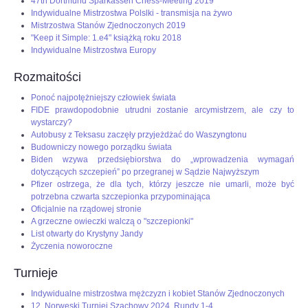
47th Dortmund Sparkassen Chess-Meeting 2019
Indywidualne Mistrzostwa Polslki - transmisja na żywo
Mistrzostwa Stanów Zjednoczonych 2019
"Keep it Simple: 1.e4" książką roku 2018
Indywidualne Mistrzostwa Europy
Rozmaitości
Ponoć najpotężniejszy człowiek świata
FIDE prawdopodobnie utrudni zostanie arcymistrzem, ale czy to
wystarczy?
Autobusy z Teksasu zaczęły przyjeżdżać do Waszyngtonu
Budowniczy nowego porządku świata
Biden wzywa przedsiębiorstwa do „wprowadzenia wymagań
dotyczących szczepień” po przegranej w Sądzie Najwyższym
Pfizer ostrzega, że dla tych, którzy jeszcze nie umarli, może być
potrzebna czwarta szczepionka przypominająca
Oficjalnie na rządowej stronie
A grzeczne owieczki walczą o "szczepionki"
List otwarty do Krystyny Jandy
Życzenia noworoczne
Turnieje
Indywidualne mistrzostwa mężczyzn i kobiet Stanów Zjednoczonych
12. Norweski Turniej Szachowy 2024, Rundy 1-4