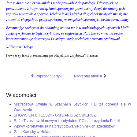
Jest to dla mnie niezrozumiałe i może prowadzić do patologii. Dlatego też, w
porozumieniu z innymi związkami sportowymi, powinniśmy dążyć do zmiany tych
zapisów w ustawie o sporcie. Jeżeli w jakiejś niezbyt długiej perspektywie nic się nie
zmieni, to chętnych do pracy społecznej w związkach sportowych będzie coraz mniej.
Reasumując zachęcam do oddania głosu na mnie w nadchodzących wyborach i jeśli
zostanę wybrany, to będę liczył na to, że zagłosujecie Państwo również na osoby,
które zaproponuję do zarządu i z którymi będę chciał ten program realizować.
/-/ Tomasz Delega
Powyższy tekst przeanalizuję po oficjalnym „wyborze” Prezesa.
Poprzedni artykuł
Następny artykuł
Wiadomości
Mistrzostwa Świata w Szachach Szybkich i Blitza odbędą się w
Warszawie
SHOWS ON CHESS24 - GM DARIUSZ ŚWIERCZ
Rafał Trzaskowski nowym kandydatem PO na prezydenta Polski
Wpływ koronawirusa na przygotowanie chińskich szachistów
Gata Kamsky w Holandii