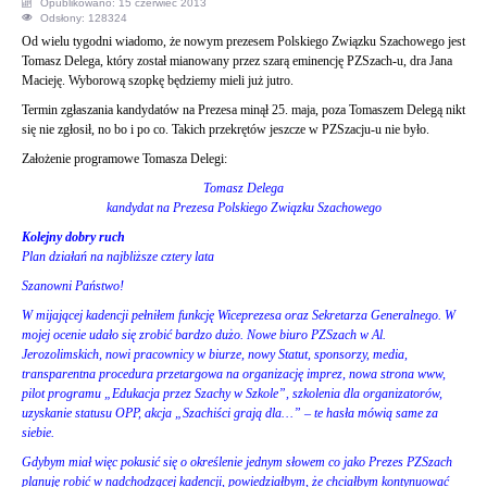
Opublikowano: 15 czerwiec 2013
Odsłony: 128324
OPINIE, KONTROWERSJE
Od wielu tygodni wiadomo, że nowym prezesem Polskiego Związku Szachowego jest
Tomasz Delega, który został mianowany przez szarą eminencję PZSzach-u, dra Jana
Macieję. Wyborową szopkę będziemy mieli już jutro.
POLITYKA
Termin zgłaszania kandydatów na Prezesa minął 25. maja, poza Tomaszem Delegą nikt
się nie zgłosił, no bo i po co. Takich przekrętów jeszcze w PZSzacju-u nie było.
FILMIKI
Założenie programowe Tomasza Delegi:
Tomasz Delega
Z ARCHIWUM
kandydat na Prezesa Polskiego Związku Szachowego
Kolejny dobry ruch
Plan działań na najbliższe cztery lata
SZACHIŚCI
Szanowni Państwo!
W mijającej kadencji pełniłem funkcję Wiceprezesa oraz Sekretarza Generalnego. W
ZDJĘCIA
mojej ocenie udało się zrobić bardzo dużo. Nowe biuro PZSzach w Al.
Jerozolimskich, nowi pracownicy w biurze, nowy Statut, sponsorzy, media,
transparentna procedura przetargowa na organizację imprez, nowa strona www,
Z KALENDARZA
pilot programu „Edukacja przez Szachy w Szkole”, szkolenia dla organizatorów,
uzyskanie statusu OPP, akcja „Szachiści grają dla…” – te hasła mówią same za
siebie.
Gdybym miał więc pokusić się o określenie jednym słowem co jako Prezes PZSzach
planuję robić w nadchodzącej kadencji, powiedziałbym, że chciałbym kontynuować