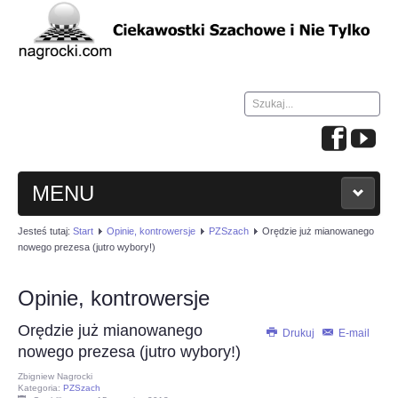
Szukaj...
MENU
Jesteś tutaj:
Start
Opinie, kontrowersje
PZSzach
Orędzie już mianowanego
HOME
nowego prezesa (jutro wybory!)
WIADOMOŚCI
Opinie, kontrowersje
Orędzie już mianowanego
NAUKA GRY W SZACHY
Drukuj
E-mail
nowego prezesa (jutro wybory!)
Zbigniew Nagrocki
TURNIEJE
Kategoria:
PZSzach