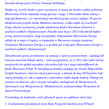
kierunek obrany przez Prezesa Tomasza Sielickiego.
Wydaje się, że jeśli chodzi o sport wyczynowy, to mamy już bardzo solidne podstawy:
Mistrzostwa Polski odzyskały swoją oprawę i rangę, w Ekstralidze kluby walczą o
nagrody finansowe, a w reprezentacji narodowej grają wszyscy najlepsi. W sporcie
młodzieżowym prężnie działa Akademia Szachowa, a także udało się uruchomić
drugi, obecnie zawieszony, projekt szkoleniowy Kadra Narodowa Juniorów w
szachach szybkich i błyskawicznych. Ponadto nasz kraj w 2013 roku był lub będzie
areną czterech turniejów rangi europejskiej: Indywidualne Mistrzostwa Europy
odbyły się w maju w Legnicy, w listopadzie w Warszawie zostaną rozegrane
Drużynowe Mistrzostwa Europy, a w grudniu już tradycyjnie Mistrzostwa Europy w
szachach szybkich i błyskawicznych.
Zdecydowanie gorzej przedstawia się sytuacja w sporcie powszechnym – upadają lub
tracą na znaczeniu kolejne openy – warto przypomnieć, że w 2012 roku żaden turniej
szwajcarski nie spełnił warunków, aby można było się z niego zakwalifikować do
finału Mistrzostw Polski. W nienajlepszej kondycji znajdują się również Wojewódzkie
Związki Szachowe i choć ten rok jest pierwszym, w którym do kasy WZSzachów trafi
więcej pieniędzy, to i tak w większości województw ciężko dopiąć budżety. Dlatego też
uważam za właściwe, aby w nowym zarządzie, analogicznie do Wiceprezesa ds.
Sportowych oraz Wiceprezesa ds. Młodzieżowych, został powołany Wiceprezes ds.
Sportu Powszechnego.
Przechodząc do konkretów, sześć głównych spraw na najbliższe cztery lata:
1. Uruchomienie powołanej do życia Rady Przyjaciół Szachów przy PZSzach