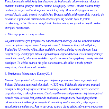
Funkcjonowanie takiej Rady jest kluczowe dla budowania odpowiednich relacji ze
światem biznesu, polityki, kultury i nauki. Ustępujący Prezes Tomasz Sielicki złożył
deklarację, że jest gotów stanąć na czele takiej rady. Mam nadzieję graniczącą z
pewnością, że dzięki pozycji w radzie Pan Tomasz będzie miał optymalnie warunki do
działania, a ponieważ miłośnikiem szachów jest się na całe życie to jestem
przekonany, że Pan Tomasz podejdzie do budowania tej rady z właściwą dla siebie
energią i rozmachem.
2. Edukacja przez szachy w szkole
To jeden z kluczowych projektów w nadchodzącej kadencji. Już we wrześniu rusza
program pilotażowy w czterech województwach: Mazowieckim, Dolnośląskim,
Podlaskim i Świętokrzyskim. Mam nadzieję, że pilot zakończy się sukcesem i ten
projekt ruszy w kolejnych latach w pozostałych województwach. Powinniśmy dołożyć
wszelkich starań, żeby wraz za deklaracją Parlamentu Europejskiego poszły również
pieniądze. To wielka szansa nie tylko dla szachów, ale także, a może przede
wszystkim, dla całego społeczeństwa.
3. Drużynowe Mistrzostwa Europy 2013
Można chyba powiedzieć, że to najważniejsza impreza szachowa w powojennej
Polsce. Od czasu pamiętnej olimpiady w 1935 roku Polska nie była areną zmagań
drużyn, w których wystąpią czołowi zawodnicy świata. To wielkie przedsięwzięcie
organizacyjne, a także finansowe. Choć zespół organizujący ten turniej działa już od
prawie roku, to wiele jest jeszcze do zrobienia, szczególnie w kwestii pozyskania
odpowiednich środków finansowych. Powinniśmy zrobić wszystko, żeby impreza
zakończyła się sukcesem. Jest to ogromna szansa dla szachów, aby stały się sportem