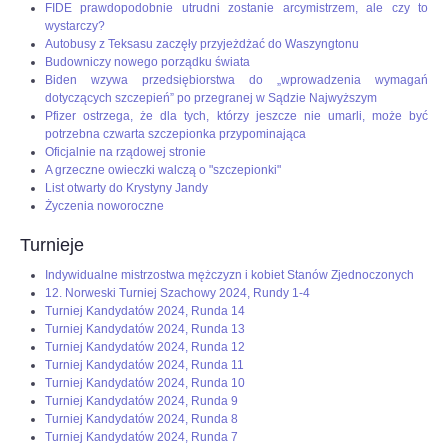
FIDE prawdopodobnie utrudni zostanie arcymistrzem, ale czy to
wystarczy?
Autobusy z Teksasu zaczęły przyjeżdżać do Waszyngtonu
Budowniczy nowego porządku świata
Biden wzywa przedsiębiorstwa do „wprowadzenia wymagań
dotyczących szczepień” po przegranej w Sądzie Najwyższym
Pfizer ostrzega, że dla tych, którzy jeszcze nie umarli, może być
potrzebna czwarta szczepionka przypominająca
Oficjalnie na rządowej stronie
A grzeczne owieczki walczą o "szczepionki"
List otwarty do Krystyny Jandy
Życzenia noworoczne
Turnieje
Indywidualne mistrzostwa mężczyzn i kobiet Stanów Zjednoczonych
12. Norweski Turniej Szachowy 2024, Rundy 1-4
Turniej Kandydatów 2024, Runda 14
Turniej Kandydatów 2024, Runda 13
Turniej Kandydatów 2024, Runda 12
Turniej Kandydatów 2024, Runda 11
Turniej Kandydatów 2024, Runda 10
Turniej Kandydatów 2024, Runda 9
Turniej Kandydatów 2024, Runda 8
Turniej Kandydatów 2024, Runda 7