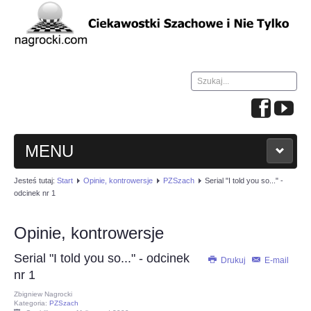
Szukaj...
MENU
Jesteś tutaj:
Start
Opinie, kontrowersje
PZSzach
Serial "I told you so..." -
HOME
odcinek nr 1
WIADOMOŚCI
Opinie, kontrowersje
Serial "I told you so..." - odcinek
NAUKA GRY W SZACHY
Drukuj
E-mail
nr 1
Zbigniew Nagrocki
TURNIEJE
Kategoria:
PZSzach