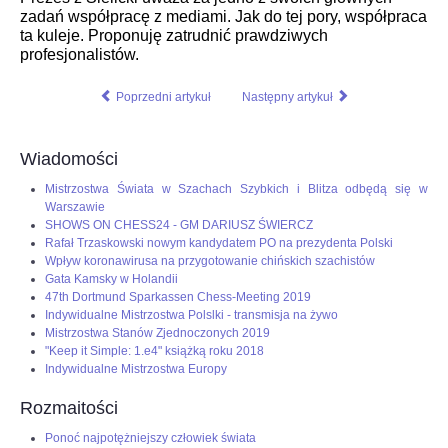
zadań współpracę z mediami. Jak do tej pory, współpraca
ta kuleje. Proponuję zatrudnić prawdziwych
profesjonalistów.
Poprzedni artykuł
Następny artykuł
Wiadomości
Mistrzostwa Świata w Szachach Szybkich i Blitza odbędą się w
Warszawie
SHOWS ON CHESS24 - GM DARIUSZ ŚWIERCZ
Rafał Trzaskowski nowym kandydatem PO na prezydenta Polski
Wpływ koronawirusa na przygotowanie chińskich szachistów
Gata Kamsky w Holandii
47th Dortmund Sparkassen Chess-Meeting 2019
Indywidualne Mistrzostwa Polslki - transmisja na żywo
Mistrzostwa Stanów Zjednoczonych 2019
"Keep it Simple: 1.e4" książką roku 2018
Indywidualne Mistrzostwa Europy
Rozmaitości
Ponoć najpotężniejszy człowiek świata