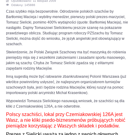
Opublikowano: 11 listopad 2009
Odsłony: 145886
OPINIE, KONTROWERSJE
Czas szybko mija bezpowrotnie. Odrodzenie polskich szachów by
Bartłomiej Macieja i wybitny menedżer, pierwszy polski prezes-marzyciel,
Tomasz Sielicki, pomimo 400% wydajności (quote: Bartłomiej Macieja), nie
POLITYKA
nastąpiło. Dajmy Tomaszowi Sielickiemu jeszcze szansę na pokazanie
prawdziwego oblicza. Studiując program roboczy PZSzachu by Tomasz
Sielicki, można dojść do wniosku, że język angielski jest obowiązujący w
FILMIKI
szachach.
Stwierdzenie, że Polski Związek Szachowy ma być maszynką do robienia
Z ARCHIWUM
pieniędzy mija się z wszelkimi założeniami i zasadami sportu masowego,
jakim są szachy. Chyba że Tomasz Sielicki zgadza się z elitarnymi
zapędami rodziny Maciejów.
SZACHIŚCI
Inną sugestią może być ratowanie zbankrutowanej Polonii Warszawa (już
wkrótce powinniśmy usłyszeć, że najlepszym organizatorem turniejów
szachowych była, jest i będzie rodzina Maciejów, której ruszył na pomoc
ZDJĘCIA
importowany polski arcymistrz Michał Krasenkow).
Wypowiedzi Tomasza Sielickiego nasuwają wniosek, że szachiści są dla
Z KALENDARZA
kliki z Czerniakowskiej 126A, a nie odwrotnie.
Polscy szachiści, lokal przy Czerniakowskiej 126A jest
Wasz, a nie kliki psedo-biznesmenów próbujących robić
pieniądze korzystając z Waszych składek i podatków.
Prezes z Sielicki uważa za jedno z swoich głownych