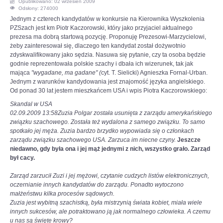
Opublikowano: 02 wrzesień 2009
Odsłony: 274000
OPINIE, KONTROWERSJE
Jednym z czterech kandydatów w konkursie na Kierownika Wyszkolenia
PZSzach jest km Piotr Kaczorowski, który jako przyjaciel aktualnego
prezesa ma dobrą startową pozycję. Proponuję Prezesowi-Marzycielowi,
POLITYKA
żeby zainteresował się, dlaczego ten kandydat został dożywotnio
zdyskwalifikowany jako sędzia. Nasuwa się pytanie, czy ta osoba będzie
godnie reprezentowała polskie szachy i dbała ich wizerunek, tak jak
FILMIKI
mająca
"wygadane, ma gadane" (
cyt. T. Sielicki) Agnieszka Fornal-Urban.
Jednym z warunków kandydowania jest znajomość języka angielskiego.
Od ponad 30 lat jestem mieszkańcem USA i wpis Piotra Kaczorowskiego:
Z ARCHIWUM
Skandal w USA
02.09.2009 13:58
Zuzia Polgar została usunięta z zarządu amerykańskiego
SZACHIŚCI
związku szachowego. Została też wydalona z samego związku. To samo
spotkało jej męża. Zuzia bardzo brzydko wypowiada się o członkach
zarządu związku szachowego USA. Zarzuca im niecne czyny.
Jeszcze
ZDJĘCIA
niedawno, gdy była ona i jej mąż jednymi z nich, wszystko grało. Zarząd
był cacy.
Z KALENDARZA
Zarząd zarzucił Zuzi i jej mężowi, czytanie cudzych listów elektronicznych,
oczernianie innych kandydatów do zarządu. Ponadto wytoczono
małżeństwu kilka procesów sądowych.
Zuzia jest wybitną szachistką, była mistrzynią świata kobiet, miała wiele
innych sukcesów, ale potraktowano ją jak normalnego człowieka. A czemu
u nas są święte krowy?