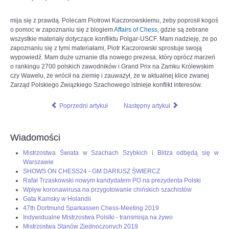
mija się z prawdą. Polecam Piotrowi Kaczorowskiemu, żeby poprosił kogoś
o pomoc w zapoznaniu się z blogiem
Affairs of Chess
, gdzie są zebrane
wszystkie materiały dotyczące konfliktu Polgar-USCF. Mam nadzieję, że po
zapoznaniu się z tymi materiałami, Piotr Kaczorowski sprostuje swoją
wypowiedź. Mam duże uznanie dla nowego prezesa, który oprócz marzeń
o rankingu 2700 polskich zawodników i Grand Prix na Zamku Królewskim
czy Wawelu, że wrócił na ziemię i zauważył, że w aktualnej klice zwanej
Zarząd Polskiego Związkiego Szachowego istnieje konflikt interesów.
Poprzedni artykuł
Następny artykuł
Wiadomości
Mistrzostwa Świata w Szachach Szybkich i Blitza odbędą się w
Warszawie
SHOWS ON CHESS24 - GM DARIUSZ ŚWIERCZ
Rafał Trzaskowski nowym kandydatem PO na prezydenta Polski
Wpływ koronawirusa na przygotowanie chińskich szachistów
Gata Kamsky w Holandii
47th Dortmund Sparkassen Chess-Meeting 2019
Indywidualne Mistrzostwa Polslki - transmisja na żywo
Mistrzostwa Stanów Zjednoczonych 2019