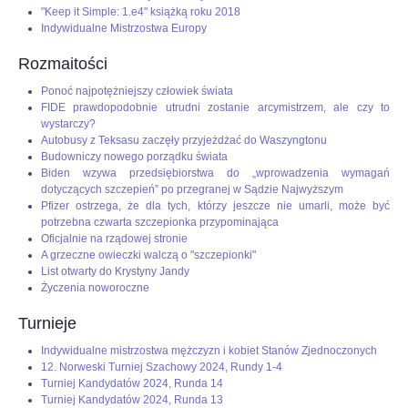
"Keep it Simple: 1.e4" książką roku 2018
Indywidualne Mistrzostwa Europy
Rozmaitości
Ponoć najpotężniejszy człowiek świata
FIDE prawdopodobnie utrudni zostanie arcymistrzem, ale czy to
wystarczy?
Autobusy z Teksasu zaczęły przyjeżdżać do Waszyngtonu
Budowniczy nowego porządku świata
Biden wzywa przedsiębiorstwa do „wprowadzenia wymagań
dotyczących szczepień” po przegranej w Sądzie Najwyższym
Pfizer ostrzega, że dla tych, którzy jeszcze nie umarli, może być
potrzebna czwarta szczepionka przypominająca
Oficjalnie na rządowej stronie
A grzeczne owieczki walczą o "szczepionki"
List otwarty do Krystyny Jandy
Życzenia noworoczne
Turnieje
Indywidualne mistrzostwa mężczyzn i kobiet Stanów Zjednoczonych
12. Norweski Turniej Szachowy 2024, Rundy 1-4
Turniej Kandydatów 2024, Runda 14
Turniej Kandydatów 2024, Runda 13