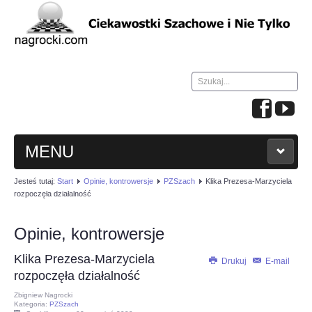
Szukaj...
MENU
Jesteś tutaj:
Start
Opinie, kontrowersje
PZSzach
Klika Prezesa-Marzyciela
HOME
rozpoczęła działalność
WIADOMOŚCI
Opinie, kontrowersje
Klika Prezesa-Marzyciela
NAUKA GRY W SZACHY
Drukuj
E-mail
rozpoczęła działalność
Zbigniew Nagrocki
TURNIEJE
Kategoria:
PZSzach