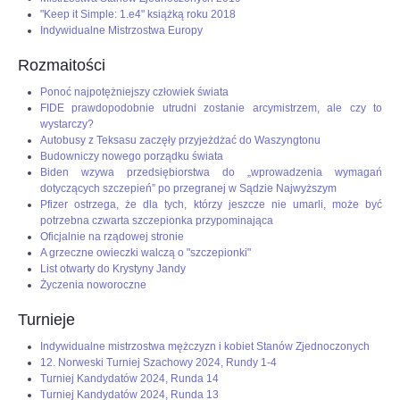
"Keep it Simple: 1.e4" książką roku 2018
Indywidualne Mistrzostwa Europy
Rozmaitości
Ponoć najpotężniejszy człowiek świata
FIDE prawdopodobnie utrudni zostanie arcymistrzem, ale czy to
wystarczy?
Autobusy z Teksasu zaczęły przyjeżdżać do Waszyngtonu
Budowniczy nowego porządku świata
Biden wzywa przedsiębiorstwa do „wprowadzenia wymagań
dotyczących szczepień” po przegranej w Sądzie Najwyższym
Pfizer ostrzega, że dla tych, którzy jeszcze nie umarli, może być
potrzebna czwarta szczepionka przypominająca
Oficjalnie na rządowej stronie
A grzeczne owieczki walczą o "szczepionki"
List otwarty do Krystyny Jandy
Życzenia noworoczne
Turnieje
Indywidualne mistrzostwa mężczyzn i kobiet Stanów Zjednoczonych
12. Norweski Turniej Szachowy 2024, Rundy 1-4
Turniej Kandydatów 2024, Runda 14
Turniej Kandydatów 2024, Runda 13