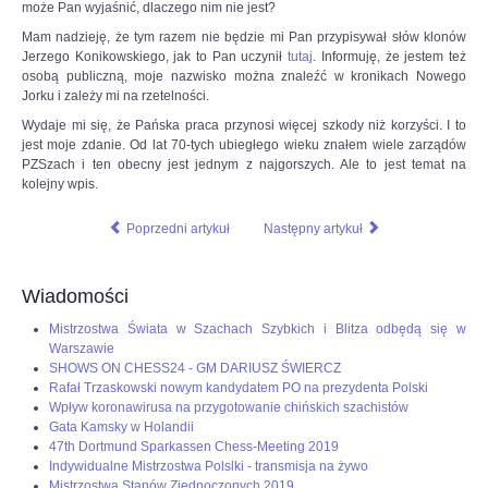
może Pan wyjaśnić, dlaczego nim nie jest?
Mam nadzieję, że tym razem nie będzie mi Pan przypisywał słów klonów
Jerzego Konikowskiego, jak to Pan uczynił
tutaj
. Informuję, że jestem też
osobą publiczną, moje nazwisko można znaleźć w kronikach Nowego
Jorku i zależy mi na rzetelności.
Wydaje mi się, że Pańska praca przynosi więcej szkody niż korzyści. I to
jest moje zdanie. Od lat 70-tych ubiegłego wieku znałem wiele zarządów
PZSzach i ten obecny jest jednym z najgorszych. Ale to jest temat na
kolejny wpis.
Poprzedni artykuł
Następny artykuł
Wiadomości
Mistrzostwa Świata w Szachach Szybkich i Blitza odbędą się w
Warszawie
SHOWS ON CHESS24 - GM DARIUSZ ŚWIERCZ
Rafał Trzaskowski nowym kandydatem PO na prezydenta Polski
Wpływ koronawirusa na przygotowanie chińskich szachistów
Gata Kamsky w Holandii
47th Dortmund Sparkassen Chess-Meeting 2019
Indywidualne Mistrzostwa Polslki - transmisja na żywo
Mistrzostwa Stanów Zjednoczonych 2019