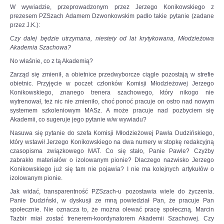
W wywiadzie, przeprowadzonym przez Jerzego Konikowskiego z
OPINIE, KONTROWERSJE
prezesem PZSzach Adamem Dzwonkowskim padło takie pytanie (zadane
przez J.K.):
Czy dalej będzie utrzymana, niestety od lat krytykowana, Młodzieżowa
POLITYKA
Akademia Szachowa?
No właśnie, co z tą Akademią?
FILMIKI
Zarząd się zmienił, a obietnice przedwyborcze ciągle pozostają w strefie
obietnic. Przyjęcie w poczet członków Komisji Młodzieżowej Jerzego
Konikowskiego, znanego trenera szachowego, który nikogo nie
Z ARCHIWUM
wytrenował, też nic nie zmieniło, choć ponoć pracuje on ostro nad nowym
systemem szkoleniowym MASz. A może pracuje nad pozbyciem się
Akademii, co sugeruje jego pytanie w/w wywiadu?
SZACHIŚCI
Nasuwa się pytanie do szefa Komisji Młodzieżowej Pawła Dudzińskiego,
który wstawił Jerzego Konikowskiego na dwa numery w stopkę redakcyjną
ZDJĘCIA
czasopisma związkowego MAT. Co się stało, Panie Pawle? Czyżby
zabrakło materiałów o izolowanym pionie? Dlaczego nazwisko Jerzego
Konikowskiego już się tam nie pojawia? I nie ma kolejnych artykułów o
Z KALENDARZA
izolowanym pionie.
Jak widać, transparentność PZSzach-u pozostawia wiele do życzenia.
Panie Dudziński, w dyskusji ze mną powiedział Pan, że pracuje Pan
społecznie. Nie oznacza to, że można olewać pracę społeczną. Marcin
Tazbir miał zostać trenerem-koordynatorem Akademii Szachowej. Czy