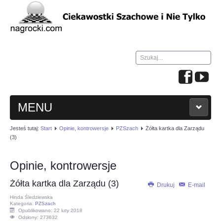
Szukaj...
MENU
Jesteś tutaj:
Start
Opinie, kontrowersje
PZSzach
Żółta kartka dla Zarządu
HOME
(3)
WIADOMOŚCI
Opinie, kontrowersje
Żółta kartka dla Zarządu (3)
NAUKA GRY W SZACHY
Drukuj
E-mail
Hinda Śledziewska
Kategoria:
PZSzach
TURNIEJE
Opublikowano: 22 luty 2018
Odsłony: 273632