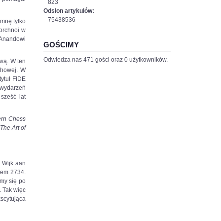
823
Odsłon artykułów:
75438536
mnę tylko
orchnoi w
 Anandowi
GOŚCIMY
Odwiedza nas 471 gości oraz 0 użytkowników.
ową. W ten
chowej. W
tytuł FIDE
 wydarzeń
sześć lat
rn Chess
 The Art of
 Wijk aan
iem 2734.
śmy się po
. Tak więc
scytująca