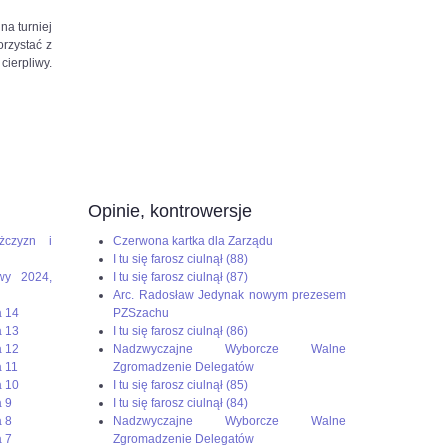
na turniej
rzystać z
cierpliwy.
Opinie, kontrowersje
żczyzn i
Czerwona kartka dla Zarządu
I tu się farosz ciulnął (88)
wy 2024,
I tu się farosz ciulnął (87)
Arc. Radosław Jedynak nowym prezesem
a 14
PZSzachu
a 13
I tu się farosz ciulnął (86)
a 12
Nadzwyczajne Wyborcze Walne
 11
Zgromadzenie Delegatów
a 10
I tu się farosz ciulnął (85)
 9
I tu się farosz ciulnął (84)
 8
Nadzwyczajne Wyborcze Walne
 7
Zgromadzenie Delegatów