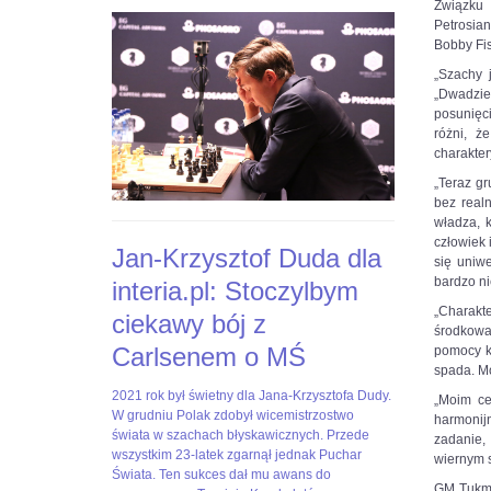
dla-
GHnMsx4BTSl1AbyABY1eRUmhn0RBvOZVaYXacbr4ys#utm_sou
Związku 
interia-
Petrosian
pl-
Bobby Fis
stoczylbym-
„Szachy 
ciekawy-
„Dwadzieś
boj-
posunięci
z-
różni, ż
c,nId,5769580?
charakter
fbclid=IwAR3-
EpAj8Loyw1RAtFnOdtJ8JCBaeus-
„Teraz gr
6SSp3HyviEL8UqcFbtNCk2KLAHE#utm_source=paste&utm_me
bez real
władza, k
człowiek 
Jan-Krzysztof Duda dla
się uniw
bardzo ni
interia.pl: Stoczylbym
„Charakt
ciekawy bój z
środkowa
Carlsenem o MŚ
pomocy k
spada. M
2021
Jan-
2021 rok był świetny dla Jana-Krzysztofa Dudy.
„Moim ce
rok
Krzysztof
W grudniu Polak zdobył wicemistrzostwo
harmonij
był
Duda
świata w szachach błyskawicznych. Przede
zadanie,
świetny
dla
wszystkim 23-latek zgarnął jednak Puchar
wiernym s
dla
Interia.pl:
Świata. Ten sukces dał mu awans do
GM Tukma