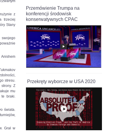
a czwartym
Przemówienie Trumpa na
konferencji środowisk
rużynie z
konserwatywnych CPAC
trzeciej
tóry Stany
o swojego
 poważnie
z Anishem
 Tukmakov
dolności,
go stresu.
Przekręty wyborcze w USA 2020
strony. Z
brakuje mu
te braki.
o świata.
turniejów,
w. Grał w