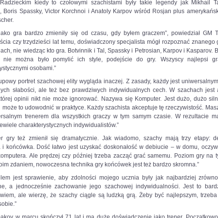
rce=paste&utm_medium=paste&utm_campaign=firefox
Radzieckim kiedy to czołowymi szachistami były takie legendy jak Mikhail Ta
, Boris Spassky, Victor Korchnoi i Anatoly Karpov wśród Rosjan plus amerykańs
cher.
jako gra bardzo zmieniły się od czasu, gdy byłem graczem”, powiedział GM 
cia czy trzydzieści lat temu, doświadczony specjalista mógł rozpoznać znanego
ach, nie wiedząc kto gra. Botvinnik i Tal, Spassky i Petrosian, Karpov i Kasparov. By
e nie można było pomylić ich style, podejście do gry. Wszyscy najlepsi gr
ystycznymi osobami.”
upowy portret szachowej elity wygląda inaczej. Z zasady, każdy jest uniwersaln
dium=paste&utm_campaign=firefox
nych słabości, ale też bez prawdziwych indywidualnych cech. W szachach jest 
tórej opinii nikt nie może ignorować. Nazywa się Komputer. Jest dużo, dużo siln
i może to udowodnić w praktyce. Każdy szachista akceptuje tę rzeczywistość. Mas
ersalnym trenerem dla wszystkich graczy w tym samym czasie. W rezultacie m
ewiele charakterystycznych indywidualistów.”
er gry też zmienił się dramatycznie. Jak wiadomo, szachy mają trzy etapy: de
 i końcówka. Dość łatwo jest uzyskać doskonałość w debiucie – w domu, oczywi
omputera. Ale prędzej czy później trzeba zacząć grać samemu. Poziom gry na t
oim zdaniem, nowoczesna technika gry końcówek jest też bardzo skromna.”
lem jest sprawienie, aby zdolności mojego ucznia były jak najbardziej zrówn
ne, a jednocześnie zachowanie jego szachowej indywidualności. Jest to bard
 wiem, ale wierzę, że szachy ciągle są ludzką grą. Żeby być najlepszym, trzeba
obie.”
kov w marcu skończył 71 lat i ma duże doświadczenie jako trener. Początkow