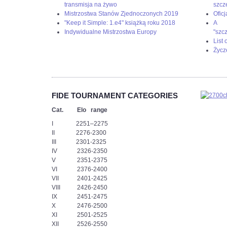
podjąć
transmisja na żywo
szcz
wyzwanie.
Mistrzostwa Stanów Zjednoczonych 2019
Oficj
-
"Keep it Simple: 1.e4" książką roku 2018
A g
Każdy
Indywidualne Mistrzostwa Europy
"szc
z
List
nas
Życz
musiał
przejść
„ścieżkę
zdrowia”
i
FIDE TOURNAMENT CATEGORIES
nie
Cat. Elo range
pomylić
się
I 2251–2275
ani
II 2276-2300
razu.
III 2301-2325
Teraz
IV 2326-2350
przed
V 2351-2375
nami
VI 2376-2400
bój,
VII 2401-2425
z
VIII 2426-2450
którego
IX 2451-2475
zwycięsko
X 2476-2500
wyjdzie
XI 2501-2525
tylko
XII 2526-2550