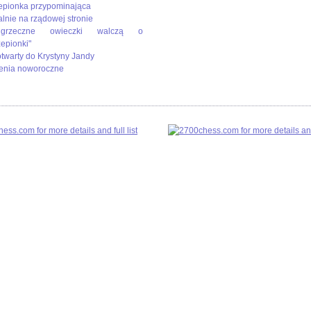
epionka przypominająca
alnie na rządowej stronie
rzeczne owieczki walczą o
zepionki"
 otwarty do Krystyny Jandy
enia noworoczne