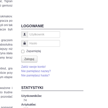
l, Tigran
ki geniusz
Tukmakov.
 gracza po
li oni tak
LOGOWANIE
acze byli
Użytkownik
ym graczem
absolutna
Hasło
iejszy niż
Zapamiętaj
zyna stała
amy teraz
Zaloguj
Załóż swoje konto!
biut, gra
Nie pamiętasz nazwy?
ście przy
Nie pamiętasz hasła?
ym etapie
STATYSTYKI
oważone i
zo trudne
Użytkowników:
 pozostać
74
Artykułów:
o pomagał