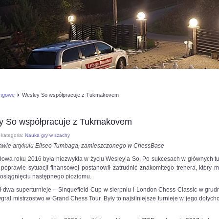
ingowe
Wesley So współpracuje z Tukmakovem
y So współpracuje z Tukmakovem
kategoria:
Nauka gry w szachy
awie artykułu Eliseo Tumbaga, zamieszczonego w ChessBase
łowa roku 2016 była niezwykła w życiu Wesley’a So. Po sukcesach w głównych tur
 poprawie sytuacji finansowej postanowił zatrudnić znakomitego trenera, który 
osiągnięciu następnego pioziomu.
 dwa superturnieje – Sinquefield Cup w sierpniu i London Chess Classic w grudn
rał mistrzostwo w Grand Chess Tour. Były to najsilniejsze turnieje w jego doty