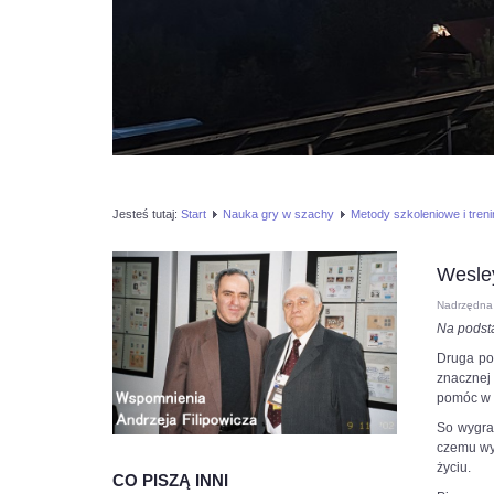
Jesteś tutaj:
Start
Nauka gry w szachy
Metody szkoleniowe i tren
Wesle
Nadrzędna 
Na podst
Druga po
znacznej
pomóc w 
So wygrał
czemu wyg
życiu.
CO PISZĄ INNI