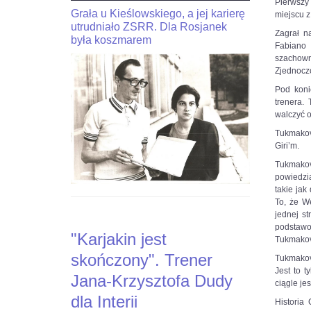
Pierwszy 
Grała u Kieślowskiego, a jej karierę
JaJan-
"Kariakin
miejscu z
Krzysztof
utrudniało ZSRR. Dla Rosjanek
jest
Zagrał n
Duda
skończony".
była koszmarem
Fabiano
dla
Trener
szachowni
interia.n-
Jana-
Zjednoczo
Krzysztof
Krzysztofa
Duda
Dudy
Pod koni
dla
dla
trenera.
Interia.pl:
Interii
walczyć o
Stoczyłbym
Tukmakov
ciekawy
Czytaj
Giri’m.
bój
więcej
z
na
Tukmakov
Carlsenem
https://sport.interia.pl/szachy/news-
powiedzi
o
kariakin-
takie jak
MŚ
jest-
To, że W
skonczony-
jednej st
Czytaj
trener-
podstawo
"Karjakin jest
więcej
jana-
Tukmakov
na
krzysztofa-
skończony". Trener
Tukmakov
https://sport.interia.pl/szachy/news-
dudy-
Jest to t
jan-
dla-
Jana-Krzysztofa Dudy
ciągle je
krzysztof-
inte,nId,5916435?
dla Interii
duda-
fbclid=IwAR0vacEvh58svRZk-
Historia