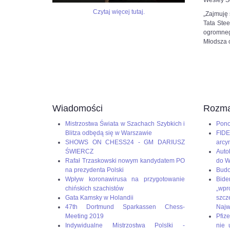
Wesley So
do
6SSp3HyviEL8UqcFbtNCk2KLAHE#utm_source=paste&utm_me
czerwcowego
Czytaj więcej tutaj.
„Zajmuję 
Turnieju
Tata Ste
Kandydatów
ogromnego
–
Młodsza 
ostatniego
etapu
eliminacji
do
meczu
o
mistrzostwo
Wiadomości
Rozma
świata
w
Mistrzostwa Świata w Szachach Szybkich i
Pono
szachach
Blitza odbędą się w Warszawie
FIDE
klasycznych.
SHOWS ON CHESS24 - GM DARIUSZ
arcy
To
ŚWIERCZ
Auto
będą
Rafał Trzaskowski nowym kandydatem PO
do W
piekielnie
na prezydenta Polski
Budo
trudne
Wpływ koronawirusa na przygotowanie
Bid
zmagania,
chińskich szachistów
„wp
ale
Gata Kamsky w Holandii
szc
Duda
47th Dortmund Sparkassen Chess-
Naj
jest
Meeting 2019
Pfize
gotowy
Indywidualne Mistrzostwa Polslki -
nie 