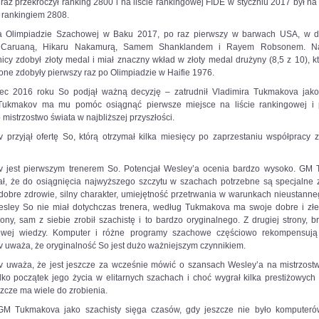
raz przekroczył ranking 2800 i na liście rankingowej FIDE w styczniu 2017 był n
 rankingiem 2808.
a Olimpiadzie Szachowej w Baku 2017, po raz pierwszy w barwach USA, w d
 Caruaną, Hikaru Nakamurą, Samem Shanklandem i Rayem Robsonem. Na 
cy zdobył złoty medal i miał znaczny wkład w złoty medal drużyny (8,5 z 10), k
ne zdobyły pierwszy raz po Olimpiadzie w Haifie 1976.
ec 2016 roku So podjął ważną decyzję – zatrudnił Vladimira Tukmakova jak
 Tukmakov ma mu pomóc osiągnąć pierwsze miejsce na liście rankingowej i
 mistrzostwo świata w najbliższej przyszłości.
 przyjął ofertę So, którą otrzymał kilka miesięcy po zaprzestaniu współpracy 
 jest pierwszym trenerem So. Potencjał Wesley’a ocenia bardzo wysoko. GM
ał, że do osiągnięcia najwyższego szczytu w szachach potrzebne są specjalne z
 dobre zdrowie, silny charakter, umiejętność przetrwania w warunkach nieustanne
esley So nie miał dotychczas trenera, według Tukmakova ma swoje dobre i złe 
rony, sam z siebie zrobił szachistę i to bardzo oryginalnego. Z drugiej strony, 
wej wiedzy. Komputer i różne programy szachowe częściowo rekompensują 
 uważa, że oryginalność So jest dużo ważniejszym czynnikiem.
 uważa, że jest jeszcze za wcześnie mówić o szansach Wesley’a na mistrzostw
ylko początek jego życia w elitarnych szachach i choć wygrał kilka prestiżowych 
szcze ma wiele do zrobienia.
 GM Tukmakova jako szachisty sięga czasów, gdy jeszcze nie było komputeró