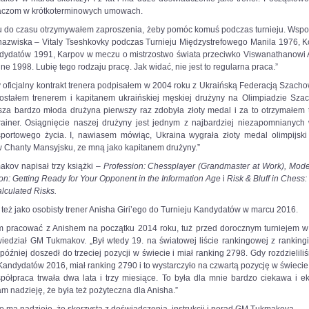
aczom w krótkoterminowych umowach.
u do czasu otrzymywałem zaproszenia, żeby pomóc komuś podczas turnieju. Wspo
 nazwiska – Vitaly Tseshkovky podczas Turnieju Międzystrefowego Manila 1976, K
ndydatów 1991, Karpov w meczu o mistrzostwo świata przeciwko Viswanathanowi
e 1998. Lubię tego rodzaju pracę. Jak widać, nie jest to regularna praca.”
 oficjalny kontrakt trenera podpisałem w 2004 roku z Ukraińską Federacją Szach
ostałem trenerem i kapitanem ukraińskiej męskiej drużyny na Olimpiadzie Sza
sza bardzo młoda drużyna pierwszy raz zdobyła złoty medal i za to otrzymałem 
rainer. Osiągnięcie naszej drużyny jest jednym z najbardziej niezapomnianych
portowego życia. I, nawiasem mówiąc, Ukraina wygrała złoty medal olimpijski 
w Chanty Mansyjsku, ze mną jako kapitanem drużyny.”
kov napisał trzy książki –
Profession: Chessplayer (Grandmaster at Work),
Mode
on: Getting Ready for Your Opponent in the Information Age
i
Risk & Bluff in Chess:
lculated Risks.
też jako osobisty trener Anisha Giri’ego do Turnieju Kandydatów w marcu 2016.
m pracować z Anishem na początku 2014 roku, tuż przed dorocznym turniejem w
wiedział GM Tukmakov. „Był wtedy 19. na światowej liście rankingowej z ranking
później doszedł do trzeciej pozycji w świecie i miał ranking 2798. Gdy rozdzielili
Kandydatów 2016, miał ranking 2790 i to wystarczyło na czwartą pozycję w świecie
półpraca trwała dwa lata i trzy miesiące. To była dla mnie bardzo ciekawa i ek
m nadzieję, że była też pożyteczna dla Anisha.”