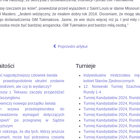
 ma nadzieję, że skorzysta z doświadczenia, instrukcji i porad GM Tukmakova.
dium=paste&utm_campaign=firefox
się rzeczami po kolei", powiedział przed wyjazdem z Saint Louis w stanie Missouri 
el Masters. „Jestem wdzięczny, że miałem dobry rok 2016. Doceniam, że mogę sko
 doświadczenia GM Tukmakova. Jasne, że wie dużo więcej niż ja. I jest miły i 
osoba może być bardziej arogancka. GM Tukmakov jest bardzo miłą osobą.”
Poprzedni artykuł
itości
Turnieje
ć najpotężniejszy człowiek świata
Indywidualne mistrzostwa mę
 prawdopodobnie utrudni zostanie
kobiet Stanów Zjednoczonych
mistrzem, ale czy to wystarczy?
12. Norweski Turniej Szacho
busy z Teksasu zaczęły przyjeżdżać
Rundy 1-4
aszyngtonu
Turniej Kandydatów 2024, Rund
wniczy nowego porządku świata
Turniej Kandydatów 2024, Rund
en wzywa przedsiębiorstwa do
Turniej Kandydatów 2024, Rund
rowadzenia wymagań dotyczących
Turniej Kandydatów 2024, Runda
zepień” po przegranej w Sądzie
Turniej Kandydatów 2024, Rund
wyższym
Turniej Kandydatów 2024, Runda
r ostrzega, że dla tych, którzy jeszcze
Turniej Kandydatów 2024, Runda
umarli, może być potrzebna czwarta
Turniej Kandydatów 2024, Runda