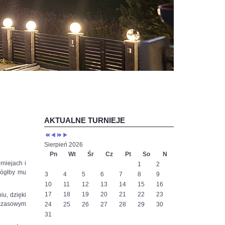
Poprzedni
Poprzedni
Następny
Następny
rok
miesiąc
rok
miesiąc
AKTUALNE TURNIEJE
Sierpień 2026
Pn
Wt
Śr
Cz
Pt
So
N
niejach i
1
2
mógłby mu
3
4
5
6
7
8
9
10
11
12
13
14
15
16
17
18
19
20
21
22
23
iu, dzięki
chczasowym
24
25
26
27
28
29
30
31